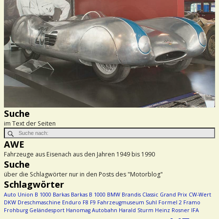
Suche
im Text der Seiten
AWE
Fahrzeuge aus Eisenach aus den Jahren 1949 bis 1990
Suche
über die Schlagwörter nur in den Posts des "Motorblog"
Schlagwörter
Auto Union
B 1000
Barkas
Barkas B 1000
BMW
Brandis
Classic Grand Prix
CW-Wert
DKW
Dreschmaschine
Enduro
F8
F9
Fahrzeugmuseum Suhl
Formel 2
Framo
Frohburg
Geländesport
Hanomag Autobahn
Harald Sturm
Heinz Rosner
IFA