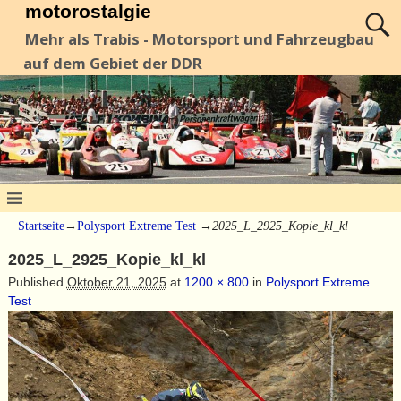
motorostalgie
Mehr als Trabis - Motorsport und Fahrzeugbau
auf dem Gebiet der DDR
Startseite
→
Polysport Extreme Test
→
2025_L_2925_Kopie_kl_kl
2025_L_2925_Kopie_kl_kl
Published
Oktober 21, 2025
at
1200 × 800
in
Polysport Extreme
Test