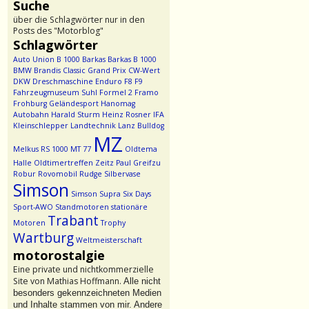
Suche
über die Schlagwörter nur in den
Posts des "Motorblog"
Schlagwörter
Auto Union
B 1000
Barkas
Barkas B 1000
BMW
Brandis
Classic Grand Prix
CW-Wert
DKW
Dreschmaschine
Enduro
F8
F9
Fahrzeugmuseum Suhl
Formel 2
Framo
Frohburg
Geländesport
Hanomag
Autobahn
Harald Sturm
Heinz Rosner
IFA
Kleinschlepper
Landtechnik
Lanz Bulldog
MZ
Melkus RS 1000
MT 77
Oldtema
Halle
Oldtimertreffen Zeitz
Paul Greifzu
Robur
Rovomobil
Rudge
Silbervase
Simson
Simson Supra
Six Days
Sport-AWO
Standmotoren
stationäre
Trabant
Motoren
Trophy
Wartburg
Weltmeisterschaft
motorostalgie
Eine private und nichtkommerzielle
Site von Mathias Hoffmann.
Alle nicht
besonders gekennzeichneten Medien
und Inhalte stammen von mir. Andere