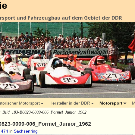
ie
orsport und Fahrzeugbau auf dem Gebiet der DDR
storischer Motorsport
Hersteller in der DDR
Motorsport
M
v_Bild_183-B0823-0009-006_Formel_Junior_1962
0823-0009-006_Formel_Junior_1962
 474
in
Sachsenring