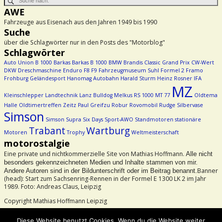
AWE
Fahrzeuge aus Eisenach aus den Jahren 1949 bis 1990
Suche
über die Schlagwörter nur in den Posts des "Motorblog"
Schlagwörter
Auto Union
B 1000
Barkas
Barkas B 1000
BMW
Brandis
Classic Grand Prix
CW-Wert
DKW
Dreschmaschine
Enduro
F8
F9
Fahrzeugmuseum Suhl
Formel 2
Framo
Frohburg
Geländesport
Hanomag Autobahn
Harald Sturm
Heinz Rosner
IFA
MZ
Kleinschlepper
Landtechnik
Lanz Bulldog
Melkus RS 1000
MT 77
Oldtema
Halle
Oldtimertreffen Zeitz
Paul Greifzu
Robur
Rovomobil
Rudge
Silbervase
Simson
Simson Supra
Six Days
Sport-AWO
Standmotoren
stationäre
Trabant
Wartburg
Motoren
Trophy
Weltmeisterschaft
motorostalgie
Eine private und nichtkommerzielle Site von Mathias Hoffmann.
Alle nicht
besonders gekennzeichneten Medien und Inhalte stammen von mir.
Banner
Andere Autoren sind in der Bildunterschrift oder im Beitrag benannt.
(head): Start zum Sachsenring-Rennen in der Formel E 1300 LK 2 im Jahr
1989. Foto: Andreas Claus, Leipzig
Copyright Mathias Hoffmann Leipzig
Beachtet bitte das Urheberrecht!
Diese Website benutzt Cookies. Wenn du die Website weiter