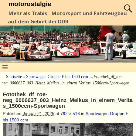
motorostalgie
Mehr als Trabis - Motorsport und Fahrzeugbau
auf dem Gebiet der DDR
Startseite
→
Sportwagen Gruppe F bis 1500 ccm
→
Fotothek_df_roe-
neg_0006637_003_Heinz_Melkus_in_einem_Veritas_1500ccm-Sportwagen
Fotothek_df_roe-
neg_0006637_003_Heinz_Melkus_in_einem_Verita
s_1500ccm-Sportwagen
Published
Januar 21, 2025
at
792 × 516
in
Sportwagen Gruppe F
bis 1500 ccm