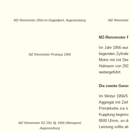
MZ-Rennmotor 250ccm Doppelport, Augustusburg
MZ-Rennmotor 
MZ-Rennmotor Pr
Im Jahr 1956 wurde
liegenden Zylinder
MZ Rennmotor Prototyp 1956
Motor mit mit Dreh
Hubraum von 250cc
weitergeführt.
Die zweite Genera
Im Winter 1956/57
Aggregat mit Ziehke
Primärkette zur in
Kupplung begrenzte
8500 U/min, so das
MZ-Rennmotor RZ 250, Bj. 1956 (Monoport)
Leistung sollte ab
Augustusburg