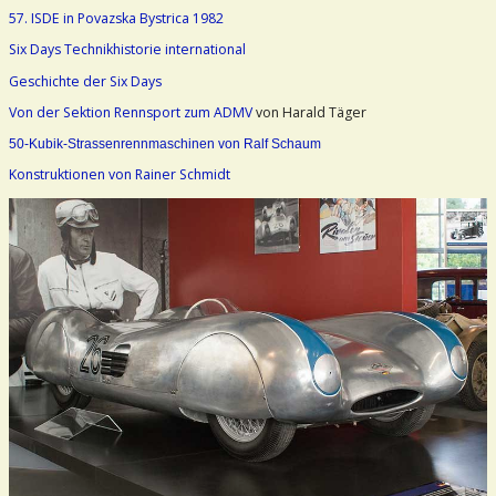
57. ISDE in Povazska Bystrica 1982
Six Days Technikhistorie international
Geschichte der Six Days
Von der Sektion Rennsport zum ADMV
von Harald Täger
50-Kubik-Strassenrennmaschinen von Ralf Schaum
Konstruktionen von Rainer Schmidt