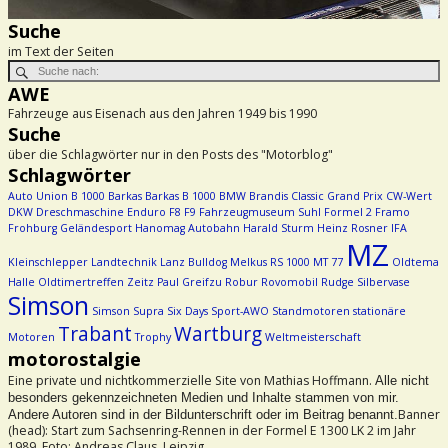
Suche
im Text der Seiten
AWE
Fahrzeuge aus Eisenach aus den Jahren 1949 bis 1990
Suche
über die Schlagwörter nur in den Posts des "Motorblog"
Schlagwörter
Auto Union
B 1000
Barkas
Barkas B 1000
BMW
Brandis
Classic Grand Prix
CW-Wert
DKW
Dreschmaschine
Enduro
F8
F9
Fahrzeugmuseum Suhl
Formel 2
Framo
Frohburg
Geländesport
Hanomag Autobahn
Harald Sturm
Heinz Rosner
IFA
MZ
Kleinschlepper
Landtechnik
Lanz Bulldog
Melkus RS 1000
MT 77
Oldtema
Halle
Oldtimertreffen Zeitz
Paul Greifzu
Robur
Rovomobil
Rudge
Silbervase
Simson
Simson Supra
Six Days
Sport-AWO
Standmotoren
stationäre
Trabant
Wartburg
Motoren
Trophy
Weltmeisterschaft
motorostalgie
Eine private und nichtkommerzielle Site von Mathias Hoffmann.
Alle nicht
besonders gekennzeichneten Medien und Inhalte stammen von mir.
Banner
Andere Autoren sind in der Bildunterschrift oder im Beitrag benannt.
(head): Start zum Sachsenring-Rennen in der Formel E 1300 LK 2 im Jahr
1989. Foto: Andreas Claus, Leipzig