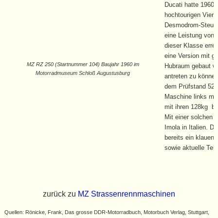
Ducati hatte 1960 i
hochtourigen Vier
Desmodrom-Steureu
eine Leistung von 
dieser Klasse erre
eine Version mit 
MZ RZ 250 (Startnummer 104) Baujahr 1960 im
Hubraum gebaut wo
Motorradmuseum Schloß Augustusburg
antreten zu können
dem Prüfstand 52 
Maschine links mit
mit ihren 128kg be
Mit einer solchen 
Imola in Italien. D
bereits ein klauen
sowie aktuelle Tel
zurück zu
MZ Strassenrennmaschinen
Quellen: Rönicke, Frank, Das grosse DDR-Motorradbuch, Motorbuch Verlag, Stuttgart,