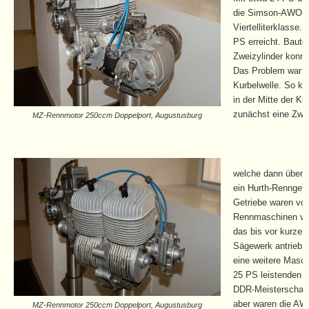
die Simson-AWO-K
Viertelliterklasse
PS erreicht. Baute
Zweizylinder konn
Das Problem war d
Kurbelwelle. So ko
in der Mitte der Ku
zunächst eine Zwi
MZ-Rennmotor 250ccm Doppelport, Augustusburg
welche dann über e
ein Hurth-Renngetr
Getriebe waren vor
Rennmaschinen ver
das bis vor kurzem
Sägewerk antrieb, 
eine weitere Masch
25 PS leistenden M
DDR-Meisterschaft
aber waren die AW
MZ-Rennmotor 250ccm Doppelport, Augustusburg