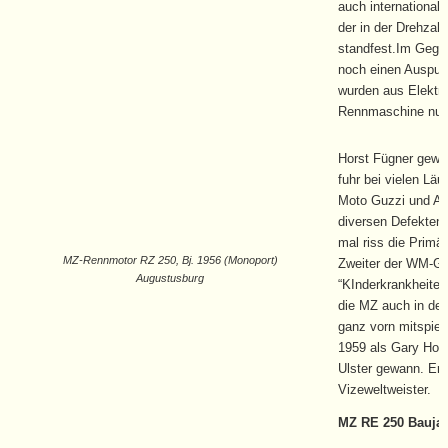
auch international
der in der Drehzah
standfest.Im Gege
noch einen Auspuff
wurden aus Elektron
Rennmaschine nur
Horst Fügner gew
fuhr bei vielen L
Moto Guzzi und Adl
diversen Defekten
mal riss die Primä
MZ-Rennmotor RZ 250, Bj. 1956 (Monoport)
Zweiter der WM-Ge
Augustusburg
“KInderkrankheiten
die MZ auch in der 
ganz vorn mitspie
1959 als Gary Hock
Ulster gewann. Er
Vizeweltweister.
MZ RE 250 Baujah