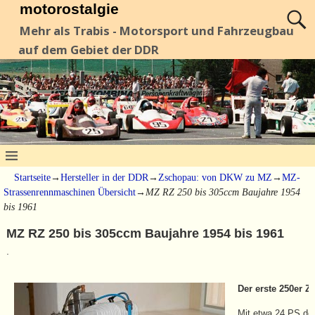
motorostalgie
Mehr als Trabis - Motorsport und Fahrzeugbau
auf dem Gebiet der DDR
Startseite
→
Hersteller in der DDR
→
Zschopau: von DKW zu MZ
→
MZ-
Strassenrennmaschinen Übersicht
→
MZ RZ 250 bis 305ccm Baujahre 1954
bis 1961
MZ RZ 250 bis 305ccm Baujahre 1954 bis 1961
.
Der erste 250er Z
Mit etwa 24 PS do