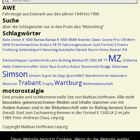
AWE
Fahrzeuge aus Eisenach aus den Jahren 1949 bis 1990
Suche
über die Schlagwörter nur in den Posts des "Motorblog"
Schlagwörter
Auto Union
B 1000
Barkas
Barkas B 1000
BMW
Brandis
Classic Grand Prix
CW-Wert
DKW
Dreschmaschine
Enduro
F8
F9
Fahrzeugmuseum Suhl
Formel 2
Framo
Frohburg
Geländesport
Hanomag Autobahn
Harald Sturm
Heinz Rosner
IFA
MZ
Kleinschlepper
Landtechnik
Lanz Bulldog
Melkus RS 1000
MT 77
Oldtema
Halle
Oldtimertreffen Zeitz
Paul Greifzu
Robur
Rovomobil
Rudge
Silbervase
Simson
Simson Supra
Six Days
Sport-AWO
Standmotoren
stationäre
Trabant
Wartburg
Motoren
Trophy
Weltmeisterschaft
motorostalgie
Eine private und nichtkommerzielle Site von Mathias Hoffmann.
Alle nicht
besonders gekennzeichneten Medien und Inhalte stammen von mir.
Banner
Andere Autoren sind in der Bildunterschrift oder im Beitrag benannt.
(head): Start zum Sachsenring-Rennen in der Formel E 1300 LK 2 im Jahr
1989. Foto: Andreas Claus, Leipzig
Copyright Mathias Hoffmann Leipzig
Beachtet bitte das Urheberrecht!
Diese Website benutzt Cookies. Wenn du die Website weiter