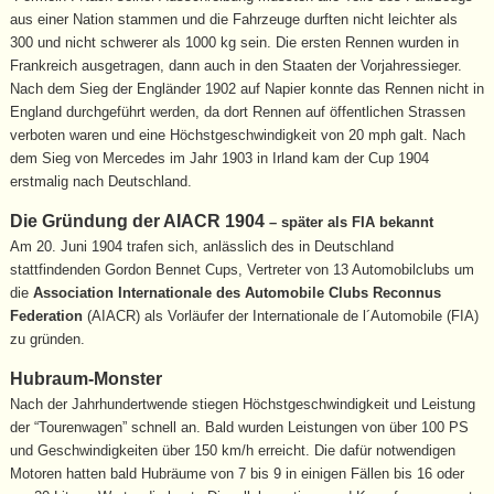
aus einer Nation stammen und die Fahrzeuge durften nicht leichter als
300 und nicht schwerer als 1000 kg sein. Die ersten Rennen wurden in
Frankreich ausgetragen, dann auch in den Staaten der Vorjahressieger.
Nach dem Sieg der Engländer 1902 auf Napier konnte das Rennen nicht in
England durchgeführt werden, da dort Rennen auf öffentlichen Strassen
verboten waren und eine Höchstgeschwindigkeit von 20 mph galt. Nach
dem Sieg von Mercedes im Jahr 1903 in Irland kam der Cup 1904
erstmalig nach Deutschland.
Die Gründung der AIACR 1904
– später als FIA bekannt
Am 20. Juni 1904 trafen sich, anlässlich des in Deutschland
stattfindenden Gordon Bennet Cups, Vertreter von 13 Automobilclubs um
die
Association Internationale des Automobile Clubs Reconnus
Federation
(AIACR) als Vorläufer der Internationale de l´Automobile (FIA)
zu gründen.
Hubraum-Monster
Nach der Jahrhundertwende stiegen Höchstgeschwindigkeit und Leistung
der “Tourenwagen” schnell an. Bald wurden Leistungen von über 100 PS
und Geschwindigkeiten über 150 km/h erreicht. Die dafür notwendigen
Motoren hatten bald Hubräume von 7 bis 9 in einigen Fällen bis 16 oder