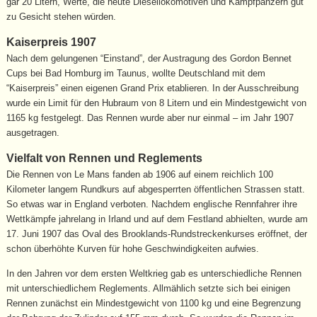
gar 20 Litern, Werte, die heute Diesellokomotiven und Kampfpanzern gut
zu Gesicht stehen würden.
Kaiserpreis 1907
Nach dem gelungenen “Einstand”, der Austragung des Gordon Bennet
Cups bei Bad Homburg im Taunus, wollte Deutschland mit dem
“Kaiserpreis” einen eigenen Grand Prix etablieren. In der Ausschreibung
wurde ein Limit für den Hubraum von 8 Litern und ein Mindestgewicht von
1165 kg festgelegt. Das Rennen wurde aber nur einmal – im Jahr 1907
ausgetragen.
Vielfalt von Rennen und Reglements
Die Rennen von Le Mans fanden ab 1906 auf einem reichlich 100
Kilometer langem Rundkurs auf abgesperrten öffentlichen Strassen statt.
So etwas war in England verboten. Nachdem englische Rennfahrer ihre
Wettkämpfe jahrelang in Irland und auf dem Festland abhielten, wurde am
17. Juni 1907 das Oval des Brooklands-Rundstreckenkurses eröffnet, der
schon überhöhte Kurven für hohe Geschwindigkeiten aufwies.
In den Jahren vor dem ersten Weltkrieg gab es unterschiedliche Rennen
mit unterschiedlichem Reglements. Allmählich setzte sich bei einigen
Rennen zunächst ein Mindestgewicht von 1100 kg und eine Begrenzung