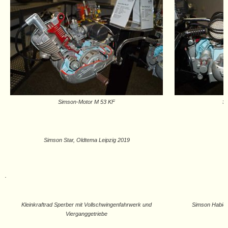
Simson-Motor M 53 KF
S
Simson Star, Oldtema Leipzig 2019
.
Kleinkraftrad Sperber mit Vollschwingenfahrwerk und
Simson Habicht
Vierganggetriebe