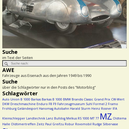
Suche
im Text der Seiten
AWE
Fahrzeuge aus Eisenach aus den Jahren 1949 bis 1990
Suche
über die Schlagwörter nur in den Posts des "Motorblog"
Schlagwörter
Auto Union
B 1000
Barkas
Barkas B 1000
BMW
Brandis
Classic Grand Prix
CW-Wert
DKW
Dreschmaschine
Enduro
F8
F9
Fahrzeugmuseum Suhl
Formel 2
Framo
Frohburg
Geländesport
Hanomag Autobahn
Harald Sturm
Heinz Rosner
IFA
MZ
Kleinschlepper
Landtechnik
Lanz Bulldog
Melkus RS 1000
MT 77
Oldtema
Halle
Oldtimertreffen Zeitz
Paul Greifzu
Robur
Rovomobil
Rudge
Silbervase