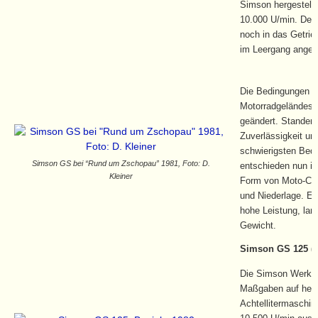
Simson hergestellt.
10.000 U/min. Der K
noch in das Getrie
im Leergang anget
Die Bedingungen u
Motorradgeländespo
geändert. Standen
Zuverlässigkeit und
schwierigsten Bed
Simson GS bei “Rund um Zschopau” 1981, Foto: D.
entschieden nun i
Kleiner
Form von Moto-Cro
und Niederlage. En
hohe Leistung, la
Gewicht.
Simson GS 125 (1
Die Simson Werks-
Maßgaben auf herv
Achtellitermaschin