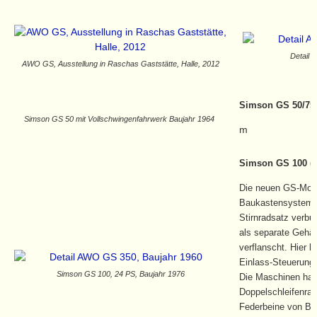
Detail 
AWO GS, Ausstellung in Raschas Gaststätte, Halle, 2012
Simson GS 50/75
Simson GS 50 mit Vollschwingenfahrwerk Baujahr 1964
m
Simson GS 100 (1
Die neuen GS-Moto
Baukastensystem k
Stirnradsatz verbu
als separate Gehäu
verflanscht. Hier h
Einlass-Steuerung 
Simson GS 100, 24 PS, Baujahr 1976
Die Maschinen hatt
Doppelschleifenra
Federbeine von Bie