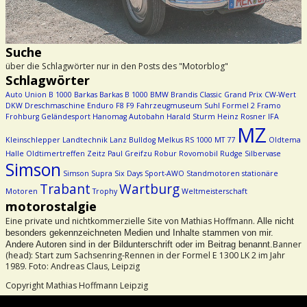
Suche
über die Schlagwörter nur in den Posts des "Motorblog"
Schlagwörter
Auto Union
B 1000
Barkas
Barkas B 1000
BMW
Brandis
Classic Grand Prix
CW-Wert
DKW
Dreschmaschine
Enduro
F8
F9
Fahrzeugmuseum Suhl
Formel 2
Framo
Frohburg
Geländesport
Hanomag Autobahn
Harald Sturm
Heinz Rosner
IFA
MZ
Kleinschlepper
Landtechnik
Lanz Bulldog
Melkus RS 1000
MT 77
Oldtema
Halle
Oldtimertreffen Zeitz
Paul Greifzu
Robur
Rovomobil
Rudge
Silbervase
Simson
Simson Supra
Six Days
Sport-AWO
Standmotoren
stationäre
Trabant
Wartburg
Motoren
Trophy
Weltmeisterschaft
motorostalgie
Eine private und nichtkommerzielle Site von Mathias Hoffmann.
Alle nicht
besonders gekennzeichneten Medien und Inhalte stammen von mir.
Banner
Andere Autoren sind in der Bildunterschrift oder im Beitrag benannt.
(head): Start zum Sachsenring-Rennen in der Formel E 1300 LK 2 im Jahr
1989. Foto: Andreas Claus, Leipzig
Copyright Mathias Hoffmann Leipzig
Beachtet bitte das Urheberrecht!