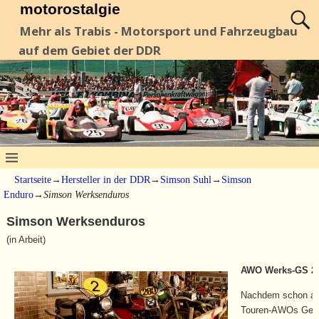
motorostalgie
Mehr als Trabis - Motorsport und Fahrzeugbau
auf dem Gebiet der DDR
Startseite
→
Hersteller in der DDR
→
Simson Suhl
→
Simson
Enduro
→
Simson Werksenduros
Simson Werksenduros
(in Arbeit)
AWO Werks-GS 250
Nachdem schon ab 1
Touren-AWOs Gelän