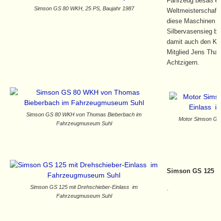
Fahrzeug besaß ei
Simson GS 80 WKH, 25 PS, Baujahr 1987
Weltmeisterschafte
diese Maschinen s
Silbervasensieg be
damit auch den Kl
Mitglied Jens Thal
Achtzigern.
Simson GS 80 WKH von Thomas Bieberbach im
Motor Simson G
Fahrzeugmuseum Suhl
Simson GS 125
Simson GS 125 mit Drehschieber-Einlass im
.
Fahrzeugmuseum Suhl