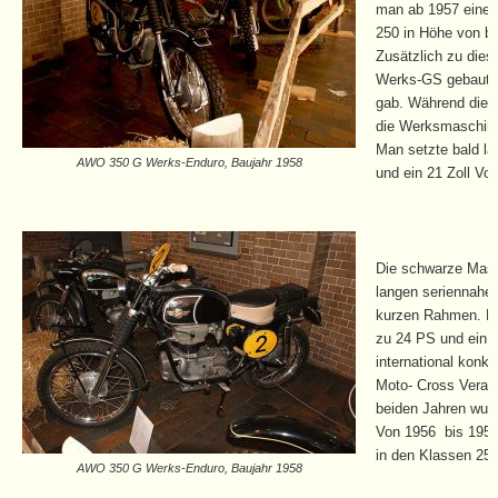
man ab 1957 eine 
250 in Höhe von bi
Zusätzlich zu dies
Werks-GS gebaut 
gab. Während die K
die Werksmaschine
Man setzte bald l
AWO 350 G Werks-Enduro, Baujahr 1958
und ein 21 Zoll Vor
Die schwarze Masc
langen seriennahe
kurzen Rahmen. Di
zu 24 PS und ein 
international konk
Moto- Cross Verans
beiden Jahren wur
Von 1956 bis 1959 
in den Klassen 25
AWO 350 G Werks-Enduro, Baujahr 1958