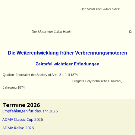
Der Motor von Julius Hock
Der Motor von Julius Hock
Der
Die Weiterentwicklung früher Verbrennungsmotoren
Zeittafel wichtiger Erfindungen
Quellen: Journal of the Society of Arts, 31. Juli 1874
Dinglers Polytechnisches Journal,
Jahrgang 1874
Termine 2026
Empfehlungen für das Jahr 2026
ADMV Classic Cup 20
26
ADMV-Rallye 2026