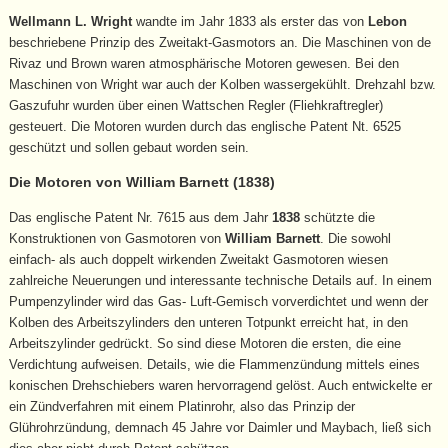
Wellmann L. Wright
wandte im Jahr 1833 als erster das von
Lebon
beschriebene Prinzip des Zweitakt-Gasmotors an. Die Maschinen von de
Rivaz und Brown waren atmosphärische Motoren gewesen. Bei den
Maschinen von Wright war auch der Kolben wassergekühlt. Drehzahl bzw.
Gaszufuhr wurden über einen Wattschen Regler (Fliehkraftregler)
gesteuert. Die Motoren wurden durch das englische Patent Nt. 6525
geschützt und sollen gebaut worden sein.
Die Motoren von William Barnett (1838)
Das englische Patent Nr. 7615 aus dem Jahr
1838
schützte die
Konstruktionen von Gasmotoren von
William Barnett
. Die sowohl
einfach- als auch doppelt wirkenden Zweitakt Gasmotoren wiesen
zahlreiche Neuerungen und interessante technische Details auf. In einem
Pumpenzylinder wird das Gas- Luft-Gemisch vorverdichtet und wenn der
Kolben des Arbeitszylinders den unteren Totpunkt erreicht hat, in den
Arbeitszylinder gedrückt. So sind diese Motoren die ersten, die eine
Verdichtung aufweisen. Details, wie die Flammenzündung mittels eines
konischen Drehschiebers waren hervorragend gelöst. Auch entwickelte er
ein Zündverfahren mit einem Platinrohr, also das Prinzip der
Glührohrzündung, demnach 45 Jahre vor Daimler und Maybach, ließ sich