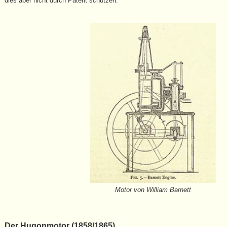
dies aber nicht durch Patent schützen.
Motor von William Barnett
Der Hugonmotor (1858/1865)