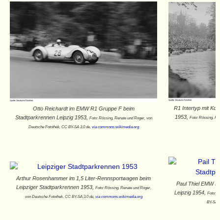
R1 Intertyp mit Kot
Otto Reichardt im EMW R1 Gruppe F beim
1953,
Stadtparkrennen Leipzig 1953,
Foto: Rössing, Re
Foto: Rössing, Renate und Roger, von
de
Deutsche Fotothek‎, CC BY-SA 3.0 de,
via commons.wikimedia.org
Arthur Rosenhammer im 1,5 Liter-Rennsportwagen beim
Paul Thiel EMW R
Leipziger Stadtparkrennen 1953,
Foto: Rössing, Renate und Roger,
Leipzig 1954,
Foto: R
von Deutsche Fotothek‎, CC BY-SA 3.0 de,
via commons.wikimedia.org
BY-SA 3