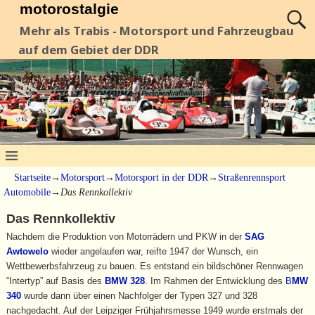
motorostalgie
Mehr als Trabis - Motorsport und Fahrzeugbau
auf dem Gebiet der DDR
Startseite
→
Motorsport
→
Motorsport in der DDR
→
Straßenrennsport
Automobile
→
Das Rennkollektiv
Das Rennkollektiv
Nachdem die Produktion von Motorrädern und PKW in der
SAG
Awtowelo
wieder angelaufen war, reifte 1947 der Wunsch, ein
Wettbewerbsfahrzeug zu bauen. Es entstand ein bildschöner Rennwagen
“Intertyp” auf Basis des
BMW 328
. Im Rahmen der Entwicklung des
B
MW
340
wurde dann über einen Nachfolger der Typen 327 und 328
nachgedacht. Auf der Leipziger Frühjahrsmesse 1949 wurde erstmals der