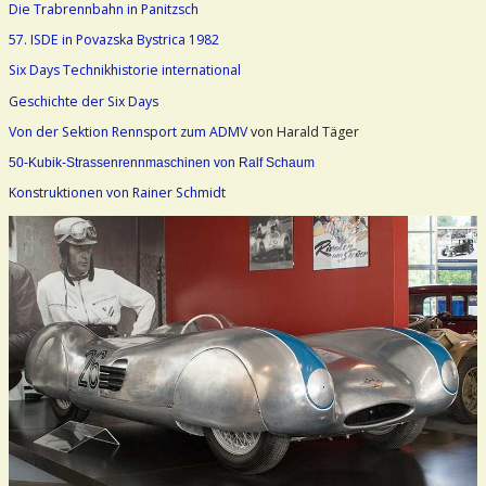
Die Trabrennbahn in Panitzsch
57. ISDE in Povazska Bystrica 1982
Six Days Technikhistorie international
Geschichte der Six Days
Von der Sektion Rennsport zum ADMV
von Harald Täger
50-Kubik-Strassenrennmaschinen von Ralf Schaum
Konstruktionen von Rainer Schmidt