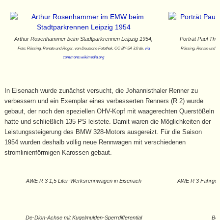
Arthur Rosenhammer beim Stadtparkrennen Leipzig 1954,
Porträt Paul Thi
Foto: Rössing, Renate und Roger, von Deutsche Fotothek‎, CC BY-SA 3.0 de,
via
Rössing, Renate und Ro
commons.wikimedia.org
In Eisenach wurde zunächst versucht, die Johannisthaler Renner zu
verbessern und ein Exemplar eines verbesserten Renners (R 2) wurde
gebaut, der noch den speziellen OHV-Kopf mit waagerechten Querstößeln
hatte und schließlich 135 PS leistete. Damit waren die Möglichkeiten der
Leistungssteigerung des BMW 328-Motors ausgereizt. Für die Saison
1954 wurden deshalb völlig neue Rennwagen mit verschiedenen
stromlinienförmigen Karossen gebaut.
AWE R 3 1,5 Liter-Werksrennwagen in Eisenach
AWE R 3 Fahrgeste
De-Dion-Achse mit Kugelmulden-Sperrdifferential
Bel