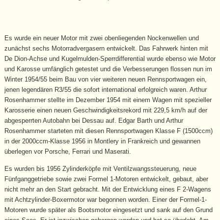
Es wurde ein neuer Motor mit zwei obenliegenden Nockenwellen und
zunächst sechs Motorradvergasern entwickelt. Das Fahrwerk hinten mit
De Dion-Achse und Kugelmulden-Sperrdifferential wurde ebenso wie Motor
und Karosse umfänglich getestet und die Verbesserungen flossen nun im
Winter 1954/55 beim Bau von vier weiteren neuen Rennsportwagen ein,
jenen legendären R3/55 die sofort international erfolgreich waren. Arthur
Rosenhammer stellte im Dezember 1954 mit einem Wagen mit spezieller
Karosserie einen neuen Geschwindigkeitsrekord mit 229,5 km/h auf der
abgesperrten Autobahn bei Dessau auf. Edgar Barth und Arthur
Rosenhammer starteten mit diesen Rennsportwagen Klasse F (1500ccm)
in der 2000ccm-Klasse 1956 in Montlery in Frankreich und gewannen
überlegen vor Porsche, Ferrari und Maserati.
Es wurden bis 1956 Zylinderköpfe mit Ventilzwangssteuerung, neue
Fünfganggetriebe sowie zwei Formel 1-Motoren entwickelt, gebaut, aber
nicht mehr an den Start gebracht. Mit der Entwicklung eines F 2-Wagens
mit Achtzylinder-Boxermotor war begonnen worden. Einer der Formel-1-
Motoren wurde später als Bootsmotor eingesetzt und sank auf den Grund