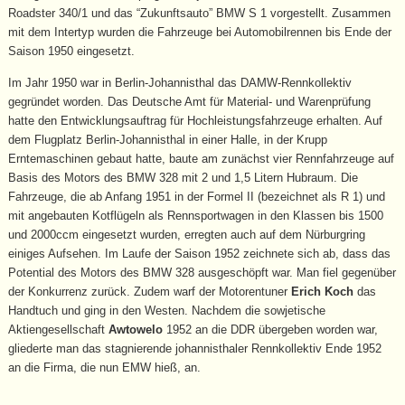
Roadster 340/1 und das “Zukunftsauto” BMW S 1 vorgestellt. Zusammen
mit dem Intertyp wurden die Fahrzeuge bei Automobilrennen bis Ende der
Saison 1950 eingesetzt.
Im Jahr 1950 war in Berlin-Johannisthal das DAMW-Rennkollektiv
gegründet worden. Das Deutsche Amt für Material- und Warenprüfung
hatte den Entwicklungsauftrag für Hochleistungsfahrzeuge erhalten. Auf
dem Flugplatz Berlin-Johannisthal in einer Halle, in der Krupp
Erntemaschinen gebaut hatte, baute am zunächst vier Rennfahrzeuge auf
Basis des Motors des BMW 328 mit 2 und 1,5 Litern Hubraum. Die
Fahrzeuge, die ab Anfang 1951 in der Formel II (bezeichnet als R 1) und
mit angebauten Kotflügeln als Rennsportwagen in den Klassen bis 1500
und 2000ccm eingesetzt wurden, erregten auch auf dem Nürburgring
einiges Aufsehen. Im Laufe der Saison 1952 zeichnete sich ab, dass das
Potential des Motors des BMW 328 ausgeschöpft war. Man fiel gegenüber
der Konkurrenz zurück. Zudem warf der Motorentuner
Erich Koch
das
Handtuch und ging in den Westen. Nachdem die sowjetische
Aktiengesellschaft
Awtowelo
1952 an die DDR übergeben worden war,
gliederte man das stagnierende johannisthaler Rennkollektiv Ende 1952
an die Firma, die nun EMW hieß, an.