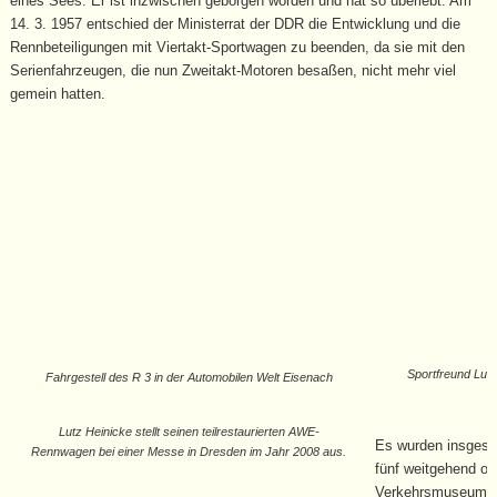
eines Sees. Er ist inzwischen geborgen worden und hat so überlebt. Am
14. 3. 1957 entschied der Ministerrat der DDR die Entwicklung und die
Rennbeteiligungen mit Viertakt-Sportwagen zu beenden, da sie mit den
Serienfahrzeugen, die nun Zweitakt-Motoren besaßen, nicht mehr viel
gemein hatten.
Sportfreund Lutz
Fahrgestell des R 3 in der Automobilen Welt Eisenach
H
Lutz Heinicke stellt seinen teilrestaurierten AWE-
Es wurden insgesa
Rennwagen bei einer Messe in Dresden im Jahr 2008 aus.
fünf weitgehend ori
Verkehrsmuseum Dr