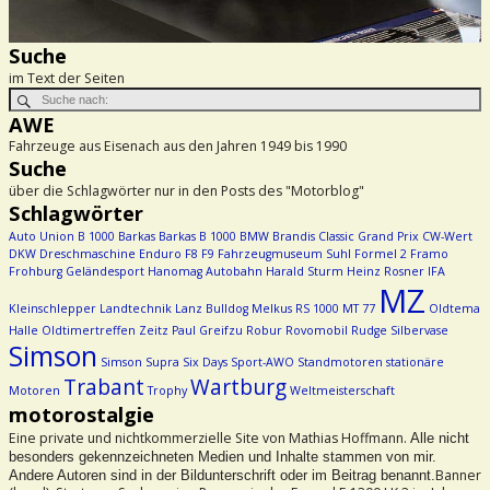
Suche
im Text der Seiten
AWE
Fahrzeuge aus Eisenach aus den Jahren 1949 bis 1990
Suche
über die Schlagwörter nur in den Posts des "Motorblog"
Schlagwörter
Auto Union
B 1000
Barkas
Barkas B 1000
BMW
Brandis
Classic Grand Prix
CW-Wert
DKW
Dreschmaschine
Enduro
F8
F9
Fahrzeugmuseum Suhl
Formel 2
Framo
Frohburg
Geländesport
Hanomag Autobahn
Harald Sturm
Heinz Rosner
IFA
MZ
Kleinschlepper
Landtechnik
Lanz Bulldog
Melkus RS 1000
MT 77
Oldtema
Halle
Oldtimertreffen Zeitz
Paul Greifzu
Robur
Rovomobil
Rudge
Silbervase
Simson
Simson Supra
Six Days
Sport-AWO
Standmotoren
stationäre
Trabant
Wartburg
Motoren
Trophy
Weltmeisterschaft
motorostalgie
Eine private und nichtkommerzielle Site von Mathias Hoffmann.
Alle nicht
besonders gekennzeichneten Medien und Inhalte stammen von mir.
Banner
Andere Autoren sind in der Bildunterschrift oder im Beitrag benannt.