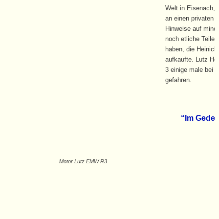
Welt in Eisenach, 
an einen privaten 
Hinweise auf minde
noch etliche Teile
haben, die Heinick
aufkaufte. Lutz Hei
3 einige male bei 
gefahren.
“Im Geden
Motor Lutz EMW R3