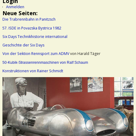
Login
Anmelden
Neue Seiten:
Die Trabrennbahn in Panitzsch
57. ISDE in Povazska Bystrica 1982
Six Days Technikhistorie international
Geschichte der Six Days
Von der Sektion Rennsport zum ADMV
von Harald Täger
50-Kubik-Strassenrennmaschinen von Ralf Schaum
Konstruktionen von Rainer Schmidt