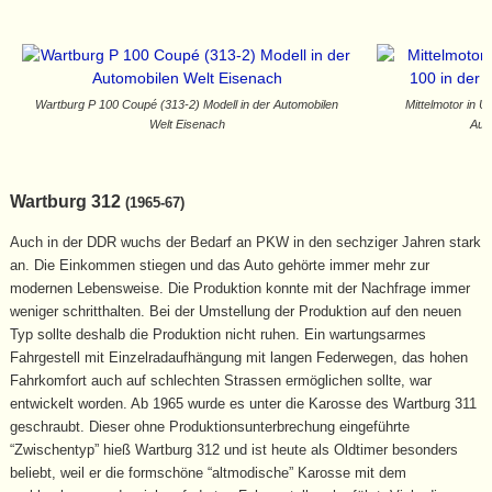
Wartburg P 100 Coupé (313-2) Modell in der Automobilen
Mittelmotor in U
Welt Eisenach
Aut
Wartburg 312
(1965-67)
Auch in der DDR wuchs der Bedarf an PKW in den sechziger Jahren stark
an. Die Einkommen stiegen und das Auto gehörte immer mehr zur
modernen Lebensweise. Die Produktion konnte mit der Nachfrage immer
weniger schritthalten. Bei der Umstellung der Produktion auf den neuen
Typ sollte deshalb die Produktion nicht ruhen. Ein wartungsarmes
Fahrgestell mit Einzelradaufhängung mit langen Federwegen, das hohen
Fahrkomfort auch auf schlechten Strassen ermöglichen sollte, war
entwickelt worden. Ab 1965 wurde es unter die Karosse des Wartburg 311
geschraubt. Dieser ohne Produktionsunterbrechung eingeführte
“Zwischentyp” hieß Wartburg 312 und ist heute als Oldtimer besonders
beliebt, weil er die formschöne “altmodische” Karosse mit dem