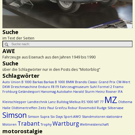
Suche
im Text der Seiten
AWE
Fahrzeuge aus Eisenach aus den Jahren 1949 bis 1990
Suche
über die Schlagwörter nur in den Posts des "Motorblog"
Schlagwörter
Auto Union
B 1000
Barkas
Barkas B 1000
BMW
Brandis
Classic Grand Prix
CW-Wert
DKW
Dreschmaschine
Enduro
F8
F9
Fahrzeugmuseum Suhl
Formel 2
Framo
Frohburg
Geländesport
Hanomag Autobahn
Harald Sturm
Heinz Rosner
IFA
MZ
Kleinschlepper
Landtechnik
Lanz Bulldog
Melkus RS 1000
MT 77
Oldtema
Halle
Oldtimertreffen Zeitz
Paul Greifzu
Robur
Rovomobil
Rudge
Silbervase
Simson
Simson Supra
Six Days
Sport-AWO
Standmotoren
stationäre
Trabant
Wartburg
Motoren
Trophy
Weltmeisterschaft
motorostalgie