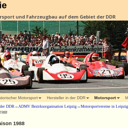
ie
orsport und Fahrzeugbau auf dem Gebiet der DDR
storischer Motorsport
Hersteller in der DDR
Motorsport
M
 der DDR
→
ADMV Bezirksorganisation Leipzig
→
Motorsportvereine in Leipzig
1988
aison 1988