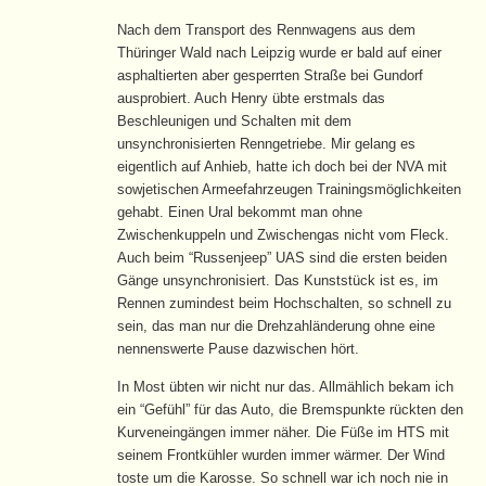
Nach dem Transport des Rennwagens aus dem
Thüringer Wald nach Leipzig wurde er bald auf einer
asphaltierten aber gesperrten Straße bei Gundorf
ausprobiert. Auch Henry übte erstmals das
Beschleunigen und Schalten mit dem
unsynchronisierten Renngetriebe. Mir gelang es
eigentlich auf Anhieb, hatte ich doch bei der NVA mit
sowjetischen Armeefahrzeugen Trainingsmöglichkeiten
gehabt. Einen Ural bekommt man ohne
Zwischenkuppeln und Zwischengas nicht vom Fleck.
Auch beim “Russenjeep” UAS sind die ersten beiden
Gänge unsynchronisiert. Das Kunststück ist es, im
Rennen zumindest beim Hochschalten, so schnell zu
sein, das man nur die Drehzahländerung ohne eine
nennenswerte Pause dazwischen hört.
In Most übten wir nicht nur das. Allmählich bekam ich
ein “Gefühl” für das Auto, die Bremspunkte rückten den
Kurveneingängen immer näher. Die Füße im HTS mit
seinem Frontkühler wurden immer wärmer. Der Wind
toste um die Karosse. So schnell war ich noch nie in