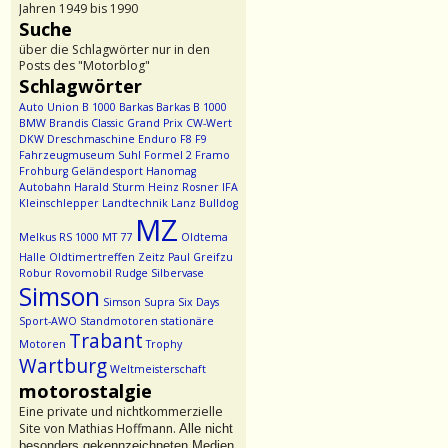
Jahren 1949 bis 1990
Suche
über die Schlagwörter nur in den
Posts des "Motorblog"
Schlagwörter
Auto Union
B 1000
Barkas
Barkas B 1000
BMW
Brandis
Classic Grand Prix
CW-Wert
DKW
Dreschmaschine
Enduro
F8
F9
Fahrzeugmuseum Suhl
Formel 2
Framo
Frohburg
Geländesport
Hanomag
Autobahn
Harald Sturm
Heinz Rosner
IFA
Kleinschlepper
Landtechnik
Lanz Bulldog
MZ
Melkus RS 1000
MT 77
Oldtema
Halle
Oldtimertreffen Zeitz
Paul Greifzu
Robur
Rovomobil
Rudge
Silbervase
Simson
Simson Supra
Six Days
Sport-AWO
Standmotoren
stationäre
Trabant
Motoren
Trophy
Wartburg
Weltmeisterschaft
motorostalgie
Eine private und nichtkommerzielle
Site von Mathias Hoffmann.
Alle nicht
besonders gekennzeichneten Medien