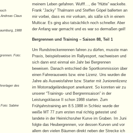
meinem Leben gefahren. Wufff…, die “Hütte” wackelte.
Frank “Jacky” Thalmann und Steffen Göpel ballerten an
 noch
 Andreas Claus
mir vorbei, dass es mir vorkam, als säße ich in einem
Multicar. Es ging also tatsächlich noch schneller. Aber
der Anfang war gemacht und es war so dermaßen geil!
aumburg, 1988
Bergrennen und Training – Saison 88, Teil 1
Um Rundstreckenrennen fahren zu dürfen, musste man
grennen. Foto:
Praxis, beispielsweise im Rallyesport, nachweisen und
sich dann erst einmal ein Jahr bei Bergrennen
beweisen. Danach entschied die Sportkommission über
einen Fahrerausweis bzw. eine Lizenz. Uns wurden die
Jahre als Ausweisfahrer bzw. Starter mit Juniorenlizenz
hrerlager des
im Motorradgeländesport anerkannt. So konnten wir zu
unserer “Trainings- und Bergrennsaison” in der
Leistungsklasse II schon 1988 starten. Zum
Foto: Sabine
Frühjahrstraining am 8.5.1988 in Schleiz wurde der
weiße MT 77 zum ersten mal richtig getestet und
landete in der Heinrichsruher Kurve im Graben. Im Juni
folgte das Heubergrennen, vor dessen Kurven und vor
allem den vielen Bäumen direkt neben der Strecke ich