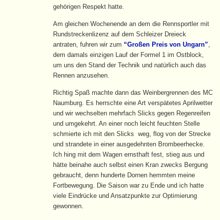
gehörigen Respekt hatte.
Am gleichen Wochenende an dem die Rennsportler mit
Rundstreckenlizenz auf dem Schleizer Dreieck
antraten, fuhren wir zum
“Großen Preis von Ungarn”
,
dem damals einzigen Lauf der Formel 1 im Ostblock,
um uns den Stand der Technik und natürlich auch das
Rennen anzusehen.
Richtig Spaß machte dann das Weinbergrennen des MC
Naumburg. Es herrschte eine Art verspätetes Aprilwetter
und wir wechselten mehrfach Slicks gegen Regenreifen
und umgekehrt. An einer noch leicht feuchten Stelle
schmierte ich mit den Slicks weg, flog von der Strecke
und strandete in einer ausgedehnten Brombeerhecke.
Ich hing mit dem Wagen ernsthaft fest, stieg aus und
hätte beinahe auch selbst einen Kran zwecks Bergung
gebraucht, denn hunderte Dornen hemmten meine
Fortbewegung. Die Saison war zu Ende und ich hatte
viele Eindrücke und Ansatzpunkte zur Optimierung
gewonnen.