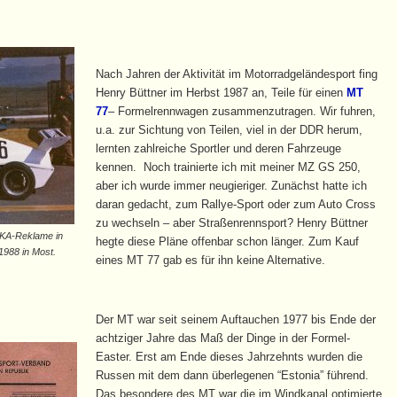
Nach Jahren der Aktivität im Motorradgeländesport fing
Henry Büttner im Herbst 1987 an, Teile für einen
MT
77
– Formelrennwagen zusammenzutragen. Wir fuhren,
u.a. zur Sichtung von Teilen, viel in der DDR herum,
lernten zahlreiche Sportler und deren Fahrzeuge
kennen. Noch trainierte ich mit meiner MZ GS 250,
aber ich wurde immer neugieriger. Zunächst hatte ich
daran gedacht, zum Rallye-Sport oder zum Auto Cross
zu wechseln – aber Straßenrennsport? Henry Büttner
AKA-Reklame in
hegte diese Pläne offenbar schon länger. Zum Kauf
1988 in Most.
eines MT 77 gab es für ihn keine Alternative.
Der MT war seit seinem Auftauchen 1977 bis Ende der
achtziger Jahre das Maß der Dinge in der Formel-
Easter. Erst am Ende dieses Jahrzehnts wurden die
Russen mit dem dann überlegenen “Estonia” führend.
Das besondere des MT war die im Windkanal optimierte