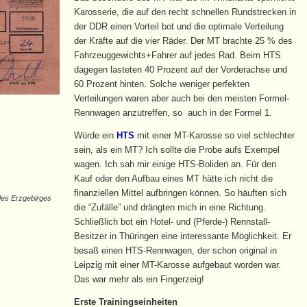
Karosserie, die auf den recht schnellen Rundstrecken in
der DDR einen Vorteil bot und die optimale Verteilung
der Kräfte auf die vier Räder. Der MT brachte 25 % des
Fahrzeuggewichts+Fahrer auf jedes Rad. Beim HTS
dagegen lasteten 40 Prozent auf der Vorderachse und
60 Prozent hinten. Solche weniger perfekten
Verteilungen waren aber auch bei den meisten Formel-
Rennwagen anzutreffen, so auch in der Formel 1.
Würde ein
HTS
mit einer MT-Karosse so viel schlechter
sein, als ein MT? Ich sollte die Probe aufs Exempel
wagen. Ich sah mir einige HTS-Boliden an. Für den
Kauf oder den Aufbau eines MT hätte ich nicht die
finanziellen Mittel aufbringen können. So häuften sich
des Erzgebirges
die “Zufälle” und drängten mich in eine Richtung.
Schließlich bot ein Hotel- und (Pferde-) Rennstall-
Besitzer in Thüringen eine interessante Möglichkeit. Er
besaß einen HTS-Rennwagen, der schon original in
Leipzig mit einer MT-Karosse aufgebaut worden war.
Das war mehr als ein Fingerzeig!
Erste Trainingseinheiten