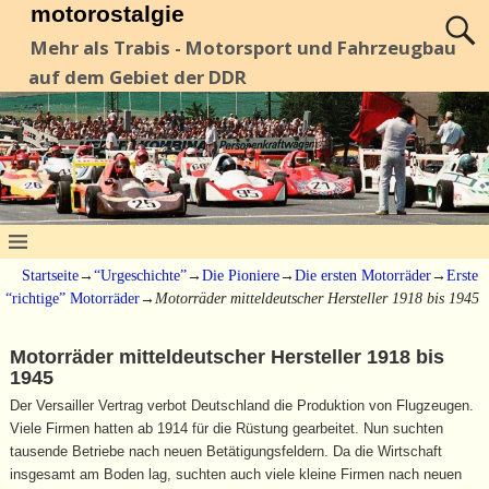
motorostalgie
Mehr als Trabis - Motorsport und Fahrzeugbau
auf dem Gebiet der DDR
Startseite
→
“Urgeschichte”
→
Die Pioniere
→
Die ersten Motorräder
→
Erste
“richtige” Motorräder
→
Motorräder mitteldeutscher Hersteller 1918 bis 1945
Motorräder mitteldeutscher Hersteller 1918 bis
1945
Der Versailler Vertrag verbot Deutschland die Produktion von Flugzeugen.
Viele Firmen hatten ab 1914 für die Rüstung gearbeitet. Nun suchten
tausende Betriebe nach neuen Betätigungsfeldern. Da die Wirtschaft
insgesamt am Boden lag, suchten auch viele kleine Firmen nach neuen