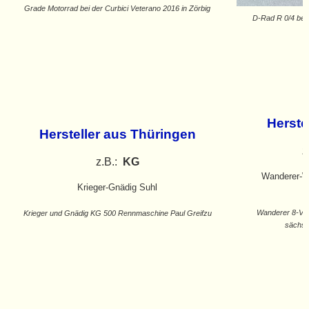
Grade Motorrad bei der Curbici Veterano 2016 in Zörbig
D-Rad R 0/4 bei 
Herste
Hersteller aus Thüringen
z
z.B.:
KG
Wanderer-
Krieger-Gnädig Suhl
Wanderer 8-Ven
Krieger und Gnädig KG 500 Rennmaschine Paul Greifzu
sächsi