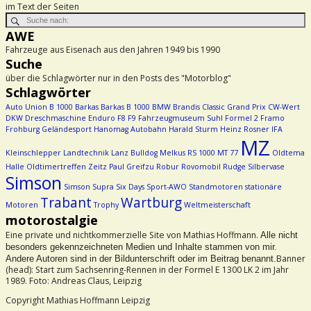
im Text der Seiten
AWE
Fahrzeuge aus Eisenach aus den Jahren 1949 bis 1990
Suche
über die Schlagwörter nur in den Posts des "Motorblog"
Schlagwörter
Auto Union
B 1000
Barkas
Barkas B 1000
BMW
Brandis
Classic Grand Prix
CW-Wert
DKW
Dreschmaschine
Enduro
F8
F9
Fahrzeugmuseum Suhl
Formel 2
Framo
Frohburg
Geländesport
Hanomag Autobahn
Harald Sturm
Heinz Rosner
IFA
MZ
Kleinschlepper
Landtechnik
Lanz Bulldog
Melkus RS 1000
MT 77
Oldtema
Halle
Oldtimertreffen Zeitz
Paul Greifzu
Robur
Rovomobil
Rudge
Silbervase
Simson
Simson Supra
Six Days
Sport-AWO
Standmotoren
stationäre
Trabant
Wartburg
Motoren
Trophy
Weltmeisterschaft
motorostalgie
Eine private und nichtkommerzielle Site von Mathias Hoffmann.
Alle nicht
besonders gekennzeichneten Medien und Inhalte stammen von mir.
Banner
Andere Autoren sind in der Bildunterschrift oder im Beitrag benannt.
(head): Start zum Sachsenring-Rennen in der Formel E 1300 LK 2 im Jahr
1989. Foto: Andreas Claus, Leipzig
Copyright Mathias Hoffmann Leipzig