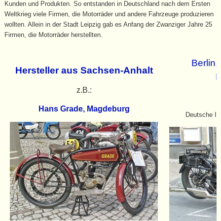
Kunden und Produkten. So entstanden in Deutschland nach dem Ersten
Weltkrieg viele Firmen, die Motorräder und andere Fahrzeuge produzieren
wollten. Allein in der Stadt Leipzig gab es Anfang der Zwanziger Jahre 25
Firmen, die Motorräder herstellten.
Berlin
Hersteller aus Sachsen-Anhalt
M
z.B.:
Hans Grade, Magdeburg
Deutsche In