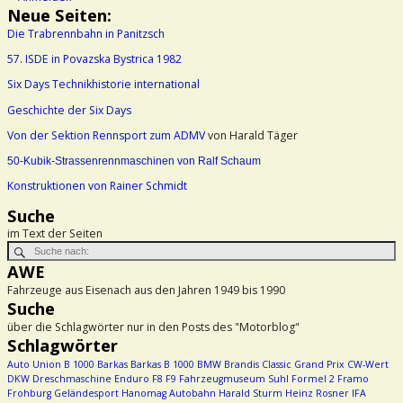
Neue Seiten:
Die Trabrennbahn in Panitzsch
57. ISDE in Povazska Bystrica 1982
Six Days Technikhistorie international
Geschichte der Six Days
Von der Sektion Rennsport zum ADMV
von Harald Täger
50-Kubik-Strassenrennmaschinen von Ralf Schaum
Konstruktionen von Rainer Schmidt
Suche
im Text der Seiten
AWE
Fahrzeuge aus Eisenach aus den Jahren 1949 bis 1990
Suche
über die Schlagwörter nur in den Posts des "Motorblog"
Schlagwörter
Auto Union
B 1000
Barkas
Barkas B 1000
BMW
Brandis
Classic Grand Prix
CW-Wert
DKW
Dreschmaschine
Enduro
F8
F9
Fahrzeugmuseum Suhl
Formel 2
Framo
Frohburg
Geländesport
Hanomag Autobahn
Harald Sturm
Heinz Rosner
IFA