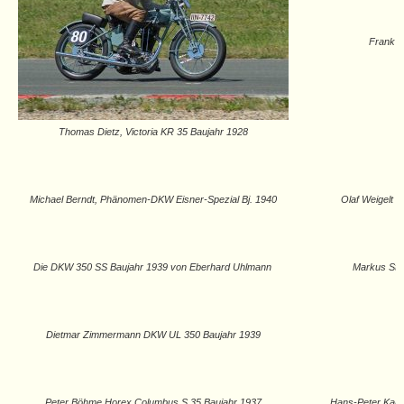
Frank H
Thomas Dietz, Victoria KR 35 Baujahr 1928
Michael Berndt, Phänomen-DKW Eisner-Spezial Bj. 1940
Olaf Weigelt a
Die DKW 350 SS Baujahr 1939 von Eberhard Uhlmann
Markus Sta
Dietmar Zimmermann DKW UL 350 Baujahr 1939
Peter Böhme Horex Columbus S 35 Baujahr 1937
Hans-Peter Kahl