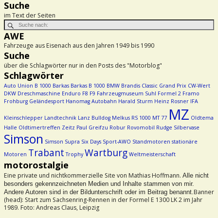
Suche
im Text der Seiten
AWE
Fahrzeuge aus Eisenach aus den Jahren 1949 bis 1990
Suche
über die Schlagwörter nur in den Posts des "Motorblog"
Schlagwörter
Auto Union
B 1000
Barkas
Barkas B 1000
BMW
Brandis
Classic Grand Prix
CW-Wert
DKW
Dreschmaschine
Enduro
F8
F9
Fahrzeugmuseum Suhl
Formel 2
Framo
Frohburg
Geländesport
Hanomag Autobahn
Harald Sturm
Heinz Rosner
IFA
MZ
Kleinschlepper
Landtechnik
Lanz Bulldog
Melkus RS 1000
MT 77
Oldtema
Halle
Oldtimertreffen Zeitz
Paul Greifzu
Robur
Rovomobil
Rudge
Silbervase
Simson
Simson Supra
Six Days
Sport-AWO
Standmotoren
stationäre
Trabant
Wartburg
Motoren
Trophy
Weltmeisterschaft
motorostalgie
Eine private und nichtkommerzielle Site von Mathias Hoffmann.
Alle nicht
besonders gekennzeichneten Medien und Inhalte stammen von mir.
Banner
Andere Autoren sind in der Bildunterschrift oder im Beitrag benannt.
(head): Start zum Sachsenring-Rennen in der Formel E 1300 LK 2 im Jahr
1989. Foto: Andreas Claus, Leipzig