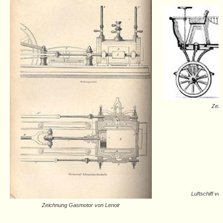
Zeic
Luftschiff vo
Zeichnung Gasmotor von Lenoir