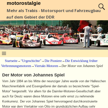
motorostalgie
Mehr als Trabis - Motorsport und Fahrzeugbau
auf dem Gebiet der DDR
Startseite
→
“Urgeschichte”
→
Die Pioniere
→
Die Entwicklung früher
Verbrennungsmotoren
→
Viertakt-Motoren
→
Der Motor von Johannes Spiel
Der Motor von Johannes Spiel
Vom Jahr 1884 an bis Mitte der neunziger Jahre wurde von der Halleschen
Maschinenfabrik und Eisengießerei der damals so bezeichnete “Spiel-
Motor” hergestellt. Vor allem für die Daimler-Motoren-Gesellschaft aber
auch für Deutz waren diese Motoren eine sehr ernst zu nehmende
Konkurrenz. Der von Johannes Spiel hervorragend durchkonstruierte
Motor war dem Viertakter von Otto im grundsätzlichen Aufbau sehr