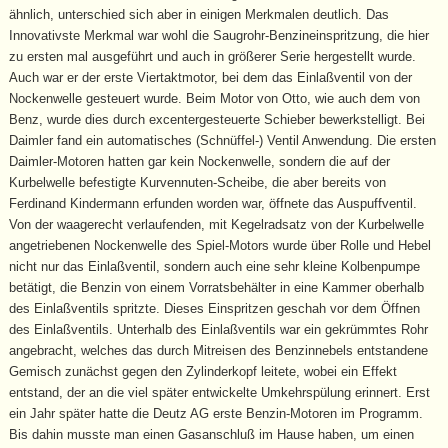
ähnlich, unterschied sich aber in einigen Merkmalen deutlich. Das
Innovativste Merkmal war wohl die Saugrohr-Benzineinspritzung, die hier
zu ersten mal ausgeführt und auch in größerer Serie hergestellt wurde.
Auch war er der erste Viertaktmotor, bei dem das Einlaßventil von der
Nockenwelle gesteuert wurde. Beim Motor von Otto, wie auch dem von
Benz, wurde dies durch excentergesteuerte Schieber bewerkstelligt. Bei
Daimler fand ein automatisches (Schnüffel-) Ventil Anwendung. Die ersten
Daimler-Motoren hatten gar kein Nockenwelle, sondern die auf der
Kurbelwelle befestigte Kurvennuten-Scheibe, die aber bereits von
Ferdinand Kindermann erfunden worden war, öffnete das Auspuffventil.
Von der waagerecht verlaufenden, mit Kegelradsatz von der Kurbelwelle
angetriebenen Nockenwelle des Spiel-Motors wurde über Rolle und Hebel
nicht nur das Einlaßventil, sondern auch eine sehr kleine Kolbenpumpe
betätigt, die Benzin von einem Vorratsbehälter in eine Kammer oberhalb
des Einlaßventils spritzte. Dieses Einspritzen geschah vor dem Öffnen
des Einlaßventils. Unterhalb des Einlaßventils war ein gekrümmtes Rohr
angebracht, welches das durch Mitreisen des Benzinnebels entstandene
Gemisch zunächst gegen den Zylinderkopf leitete, wobei ein Effekt
entstand, der an die viel später entwickelte Umkehrspülung erinnert. Erst
ein Jahr später hatte die Deutz AG erste Benzin-Motoren im Programm.
Bis dahin musste man einen Gasanschluß im Hause haben, um einen