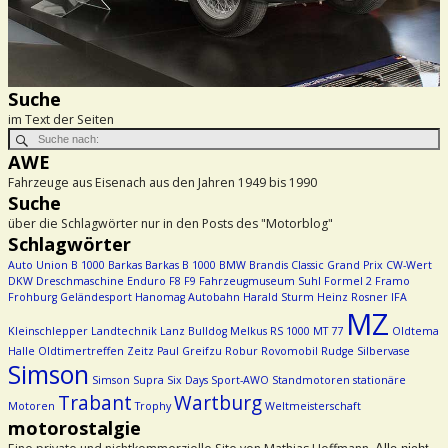
Suche
im Text der Seiten
AWE
Fahrzeuge aus Eisenach aus den Jahren 1949 bis 1990
Suche
über die Schlagwörter nur in den Posts des "Motorblog"
Schlagwörter
Auto Union
B 1000
Barkas
Barkas B 1000
BMW
Brandis
Classic Grand Prix
CW-Wert
DKW
Dreschmaschine
Enduro
F8
F9
Fahrzeugmuseum Suhl
Formel 2
Framo
Frohburg
Geländesport
Hanomag Autobahn
Harald Sturm
Heinz Rosner
IFA
MZ
Kleinschlepper
Landtechnik
Lanz Bulldog
Melkus RS 1000
MT 77
Oldtema
Halle
Oldtimertreffen Zeitz
Paul Greifzu
Robur
Rovomobil
Rudge
Silbervase
Simson
Simson Supra
Six Days
Sport-AWO
Standmotoren
stationäre
Trabant
Wartburg
Motoren
Trophy
Weltmeisterschaft
motorostalgie