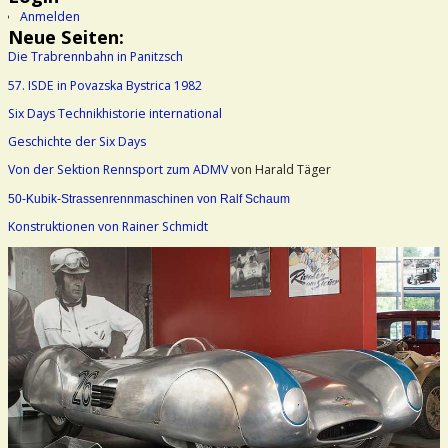
Anmelden
Neue Seiten:
Die Trabrennbahn in Panitzsch
57. ISDE in Povazska Bystrica 1982
Six Days Technikhistorie international
Geschichte der Six Days
Von der Sektion Rennsport zum ADMV
von Harald Täger
50-Kubik-Strassenrennmaschinen von Ralf Schaum
Konstruktionen von Rainer Schmidt