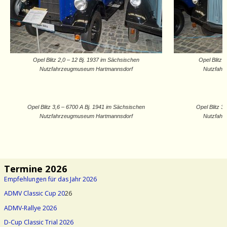
Opel Blitz 2,0 – 12 Bj. 1937 im Sächsischen
Opel Blitz 
Nutzfahrzeugmuseum Hartmannsdorf
Nutzfahr
Opel Blitz 3,6 – 6700 A Bj. 1941 im Sächsischen
Opel Blitz 3
Nutzfahrzeugmuseum Hartmannsdorf
Nutzfahr
Termine 2026
Empfehlungen für das Jahr 2026
ADMV Classic Cup 20
26
ADMV-Rallye 2026
D-Cup Classic Trial 2026