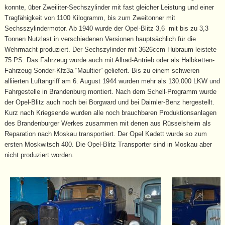
konnte, über Zweiliter-Sechszylinder mit fast gleicher Leistung und einer
Tragfähigkeit von 1100 Kilogramm, bis zum Zweitonner mit
Sechsszylindermotor. Ab 1940 wurde der Opel-Blitz 3,6 mit bis zu 3,3
Tonnen Nutzlast in verschiedenen Versionen hauptsächlich für die
Wehrmacht produziert. Der Sechszylinder mit 3626ccm Hubraum leistete
75 PS. Das Fahrzeug wurde auch mit Allrad-Antrieb oder als Halbketten-
Fahrzeug Sonder-Kfz3a “Maultier” geliefert. Bis zu einem schweren
alliierten Luftangriff am 6. August 1944 wurden mehr als 130.000 LKW und
Fahrgestelle in Brandenburg montiert. Nach dem Schell-Programm wurde
der Opel-Blitz auch noch bei Borgward und bei Daimler-Benz hergestellt.
Kurz nach Kriegsende wurden alle noch brauchbaren Produktionsanlagen
des Brandenburger Werkes zusammen mit denen aus Rüsselsheim als
Reparation nach Moskau transportiert. Der Opel Kadett wurde so zum
ersten Moskwitsch 400. Die Opel-Blitz Transporter sind in Moskau aber
nicht produziert worden.