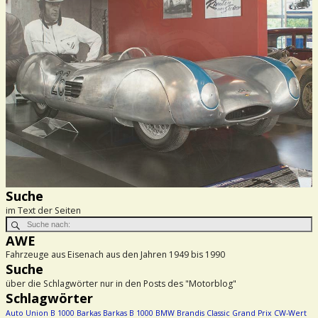
Suche
im Text der Seiten
AWE
Fahrzeuge aus Eisenach aus den Jahren 1949 bis 1990
Suche
über die Schlagwörter nur in den Posts des "Motorblog"
Schlagwörter
Auto Union
B 1000
Barkas
Barkas B 1000
BMW
Brandis
Classic Grand Prix
CW-Wert