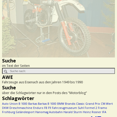
Suche
im Text der Seiten
AWE
Fahrzeuge aus Eisenach aus den Jahren 1949 bis 1990
Suche
über die Schlagwörter nur in den Posts des "Motorblog"
Schlagwörter
Auto Union
B 1000
Barkas
Barkas B 1000
BMW
Brandis
Classic Grand Prix
CW-Wert
DKW
Dreschmaschine
Enduro
F8
F9
Fahrzeugmuseum Suhl
Formel 2
Framo
Frohburg
Geländesport
Hanomag Autobahn
Harald Sturm
Heinz Rosner
IFA