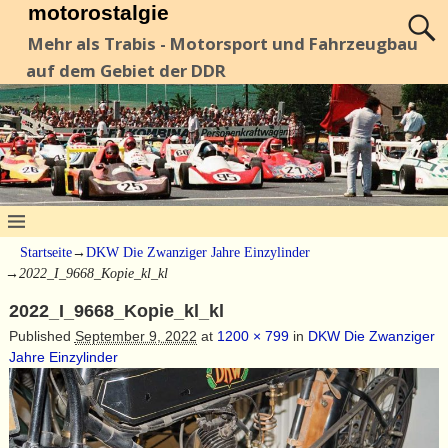
motorostalgie
Mehr als Trabis - Motorsport und Fahrzeugbau
auf dem Gebiet der DDR
Startseite
→
DKW Die Zwanziger Jahre Einzylinder
→
2022_I_9668_Kopie_kl_kl
2022_I_9668_Kopie_kl_kl
Published
September 9, 2022
at
1200 × 799
in
DKW Die Zwanziger
Jahre Einzylinder