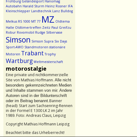
Frohburg
Geländesport
Hanomag
Autobahn
Harald Sturm
Heinz Rosner
IFA
Kleinschlepper
Landtechnik
Lanz Bulldog
MZ
Melkus RS 1000
MT 77
Oldtema
Halle
Oldtimertreffen Zeitz
Paul Greifzu
Robur
Rovomobil
Rudge
Silbervase
Simson
Simson Supra
Six Days
Sport-AWO
Standmotoren
stationäre
Trabant
Motoren
Trophy
Wartburg
Weltmeisterschaft
motorostalgie
Eine private und nichtkommerzielle
Site von Mathias Hoffmann.
Alle nicht
besonders gekennzeichneten Medien
und Inhalte stammen von mir. Andere
Autoren sind in der Bildunterschrift
Banner
oder im Beitrag benannt.
(head): Start zum Sachsenring-Rennen
in der Formel E 1300 LK 2 im Jahr
1989. Foto: Andreas Claus, Leipzig
Copyright Mathias Hoffmann Leipzig
Beachtet bitte das Urheberrecht!