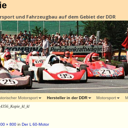
ie
orsport und Fahrzeugbau auf dem Gebiet der DDR
storischer Motorsport
Hersteller in der DDR
Motorsport
M
4356_Kopie_kl_kl
00 × 800
in
Der L 60-Motor