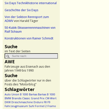
Six Days Technikhistorie international
Geschichte der Six Days
Von der Sektion Rennsport zum
ADMV
von Harald Täger
50-Kubik-Strassenrennmaschinen von
Ralf Schaum
Konstruktionen von Rainer Schmidt
Suche
im Text der Seiten
AWE
Fahrzeuge aus Eisenach aus den
Jahren 1949 bis 1990
Suche
über die Schlagwörter nur in den
Posts des "Motorblog"
Schlagwörter
Auto Union
B 1000
Barkas
Barkas B 1000
BMW
Brandis
Classic Grand Prix
CW-Wert
DKW
Dreschmaschine
Enduro
F8
F9
Fahrzeugmuseum Suhl
Formel 2
Framo