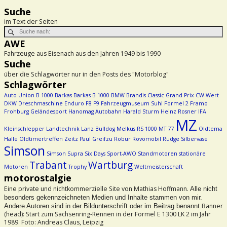
Suche
im Text der Seiten
AWE
Fahrzeuge aus Eisenach aus den Jahren 1949 bis 1990
Suche
über die Schlagwörter nur in den Posts des "Motorblog"
Schlagwörter
Auto Union
B 1000
Barkas
Barkas B 1000
BMW
Brandis
Classic Grand Prix
CW-Wert
DKW
Dreschmaschine
Enduro
F8
F9
Fahrzeugmuseum Suhl
Formel 2
Framo
Frohburg
Geländesport
Hanomag Autobahn
Harald Sturm
Heinz Rosner
IFA
MZ
Kleinschlepper
Landtechnik
Lanz Bulldog
Melkus RS 1000
MT 77
Oldtema
Halle
Oldtimertreffen Zeitz
Paul Greifzu
Robur
Rovomobil
Rudge
Silbervase
Simson
Simson Supra
Six Days
Sport-AWO
Standmotoren
stationäre
Trabant
Wartburg
Motoren
Trophy
Weltmeisterschaft
motorostalgie
Eine private und nichtkommerzielle Site von Mathias Hoffmann.
Alle nicht
besonders gekennzeichneten Medien und Inhalte stammen von mir.
Banner
Andere Autoren sind in der Bildunterschrift oder im Beitrag benannt.
(head): Start zum Sachsenring-Rennen in der Formel E 1300 LK 2 im Jahr
1989. Foto: Andreas Claus, Leipzig