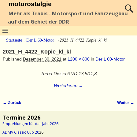
motorostalgie
Mehr als Trabis - Motorsport und Fahrzeugbau
auf dem Gebiet der DDR
Startseite
→
Der L 60-Motor
→
2021_H_4422_Kopie_kl_kl
2021_H_4422_Kopie_kl_kl
Published
Dezember 30, 2021
at
1200 × 800
in
Der L 60-Motor
Turbo-Diesel 6 VD 13,5/11,8
Weiterlesen →
← Zurück
Weiter →
Bilder-Navigation
Termine 2026
Empfehlungen für das Jahr 2026
ADMV Classic Cup 20
26