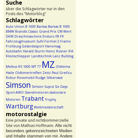
Suche
über die Schlagwörter nur in den
Posts des "Motorblog"
Schlagwörter
Auto Union
B 1000
Barkas
Barkas B 1000
BMW
Brandis
Classic Grand Prix
CW-Wert
DKW
Dreschmaschine
Enduro
F8
F9
Fahrzeugmuseum Suhl
Formel 2
Framo
Frohburg
Geländesport
Hanomag
Autobahn
Harald Sturm
Heinz Rosner
IFA
Kleinschlepper
Landtechnik
Lanz Bulldog
MZ
Melkus RS 1000
MT 77
Oldtema
Halle
Oldtimertreffen Zeitz
Paul Greifzu
Robur
Rovomobil
Rudge
Silbervase
Simson
Simson Supra
Six Days
Sport-AWO
Standmotoren
stationäre
Trabant
Motoren
Trophy
Wartburg
Weltmeisterschaft
motorostalgie
Eine private und nichtkommerzielle
Site von Mathias Hoffmann.
Alle nicht
besonders gekennzeichneten Medien
und Inhalte stammen von mir. Andere