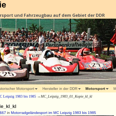
ie
orsport und Fahrzeugbau auf dem Gebiet der DDR
storischer Motorsport
Hersteller in der DDR
Motorsport
M
C Leipzig 1983 bis 1985
→
MC_Leipzig_1983_01_Kopie_kl_kl
e_kl_kl
 667
in
Motorradgeländesport im MC Leipzig 1983 bis 1985