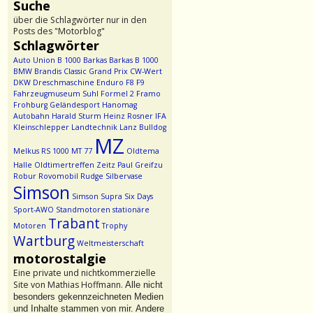
Suche
über die Schlagwörter nur in den
Posts des "Motorblog"
Schlagwörter
Auto Union
B 1000
Barkas
Barkas B 1000
BMW
Brandis
Classic Grand Prix
CW-Wert
DKW
Dreschmaschine
Enduro
F8
F9
Fahrzeugmuseum Suhl
Formel 2
Framo
Frohburg
Geländesport
Hanomag
Autobahn
Harald Sturm
Heinz Rosner
IFA
Kleinschlepper
Landtechnik
Lanz Bulldog
MZ
Melkus RS 1000
MT 77
Oldtema
Halle
Oldtimertreffen Zeitz
Paul Greifzu
Robur
Rovomobil
Rudge
Silbervase
Simson
Simson Supra
Six Days
Sport-AWO
Standmotoren
stationäre
Trabant
Motoren
Trophy
Wartburg
Weltmeisterschaft
motorostalgie
Eine private und nichtkommerzielle
Site von Mathias Hoffmann.
Alle nicht
besonders gekennzeichneten Medien
und Inhalte stammen von mir. Andere