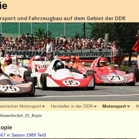
ie
orsport und Fahrzeugbau auf dem Gebiet der DDR
storischer Motorsport
Hersteller in der DDR
Motorsport
M
Wasserbecken_01_Kopie
opie
667
in
Saison 1989 Teil3