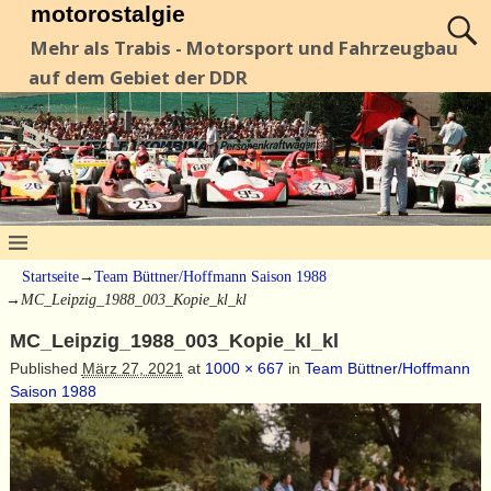
motorostalgie
Mehr als Trabis - Motorsport und Fahrzeugbau
auf dem Gebiet der DDR
Startseite
→
Team Büttner/Hoffmann Saison 1988
→
MC_Leipzig_1988_003_Kopie_kl_kl
MC_Leipzig_1988_003_Kopie_kl_kl
Published
März 27, 2021
at
1000 × 667
in
Team Büttner/Hoffmann
Saison 1988