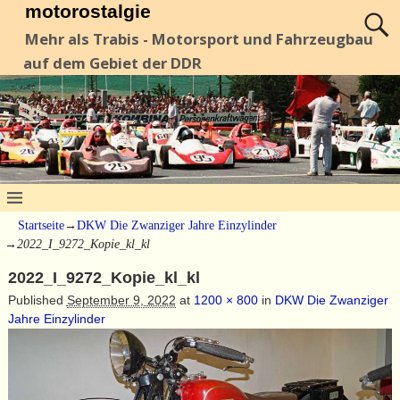
motorostalgie
Mehr als Trabis - Motorsport und Fahrzeugbau
auf dem Gebiet der DDR
Startseite
→
DKW Die Zwanziger Jahre Einzylinder
→
2022_I_9272_Kopie_kl_kl
2022_I_9272_Kopie_kl_kl
Published
September 9, 2022
at
1200 × 800
in
DKW Die Zwanziger
Jahre Einzylinder