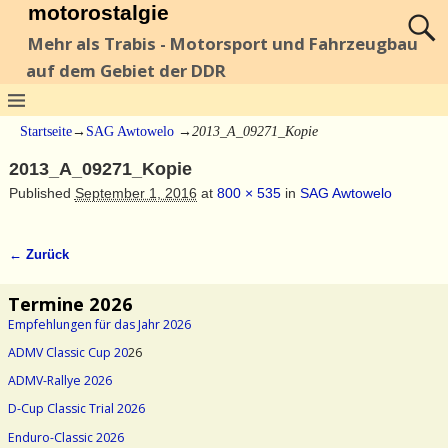
motorostalgie
Mehr als Trabis - Motorsport und Fahrzeugbau
auf dem Gebiet der DDR
Startseite
→
SAG Awtowelo
→
2013_A_09271_Kopie
2013_A_09271_Kopie
Published
September 1, 2016
at
800 × 535
in
SAG Awtowelo
← Zurück
Bilder-Navigation
Termine 2026
Empfehlungen für das Jahr 2026
ADMV Classic Cup 20
26
ADMV-Rallye 2026
D-Cup Classic Trial 2026
Enduro-Classic 2026