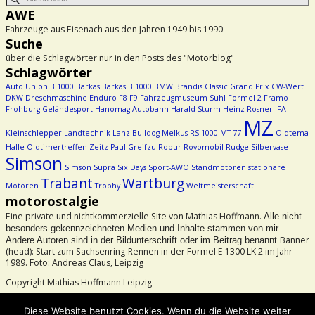
AWE
Fahrzeuge aus Eisenach aus den Jahren 1949 bis 1990
Suche
über die Schlagwörter nur in den Posts des "Motorblog"
Schlagwörter
Auto Union
B 1000
Barkas
Barkas B 1000
BMW
Brandis
Classic Grand Prix
CW-Wert
DKW
Dreschmaschine
Enduro
F8
F9
Fahrzeugmuseum Suhl
Formel 2
Framo
Frohburg
Geländesport
Hanomag Autobahn
Harald Sturm
Heinz Rosner
IFA
MZ
Kleinschlepper
Landtechnik
Lanz Bulldog
Melkus RS 1000
MT 77
Oldtema
Halle
Oldtimertreffen Zeitz
Paul Greifzu
Robur
Rovomobil
Rudge
Silbervase
Simson
Simson Supra
Six Days
Sport-AWO
Standmotoren
stationäre
Trabant
Wartburg
Motoren
Trophy
Weltmeisterschaft
motorostalgie
Eine private und nichtkommerzielle Site von Mathias Hoffmann.
Alle nicht
besonders gekennzeichneten Medien und Inhalte stammen von mir.
Banner
Andere Autoren sind in der Bildunterschrift oder im Beitrag benannt.
(head): Start zum Sachsenring-Rennen in der Formel E 1300 LK 2 im Jahr
1989. Foto: Andreas Claus, Leipzig
Copyright Mathias Hoffmann Leipzig
Beachtet bitte das Urheberrecht!
Diese Website benutzt Cookies. Wenn du die Website weiter