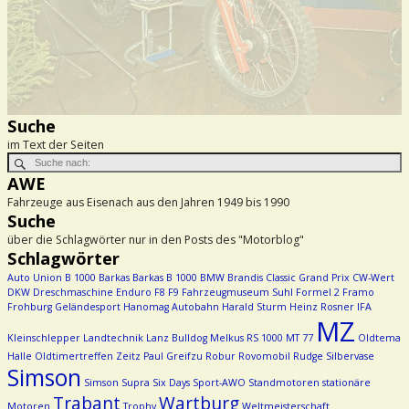
Suche
im Text der Seiten
AWE
Fahrzeuge aus Eisenach aus den Jahren 1949 bis 1990
Suche
über die Schlagwörter nur in den Posts des "Motorblog"
Schlagwörter
Auto Union
B 1000
Barkas
Barkas B 1000
BMW
Brandis
Classic Grand Prix
CW-Wert
DKW
Dreschmaschine
Enduro
F8
F9
Fahrzeugmuseum Suhl
Formel 2
Framo
Frohburg
Geländesport
Hanomag Autobahn
Harald Sturm
Heinz Rosner
IFA
MZ
Kleinschlepper
Landtechnik
Lanz Bulldog
Melkus RS 1000
MT 77
Oldtema
Halle
Oldtimertreffen Zeitz
Paul Greifzu
Robur
Rovomobil
Rudge
Silbervase
Simson
Simson Supra
Six Days
Sport-AWO
Standmotoren
stationäre
Trabant
Wartburg
Motoren
Trophy
Weltmeisterschaft