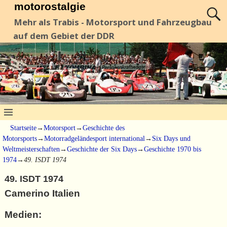
motorostalgie
Mehr als Trabis - Motorsport und Fahrzeugbau
auf dem Gebiet der DDR
Startseite
→
Motorsport
→
Geschichte des
Motorsports
→
Motorradgeländesport international
→
Six Days und
Weltmeisterschaften
→
Geschichte der Six Days
→
Geschichte 1970 bis
1974
→
49. ISDT 1974
49. ISDT 1974
Camerino Italien
Medien: