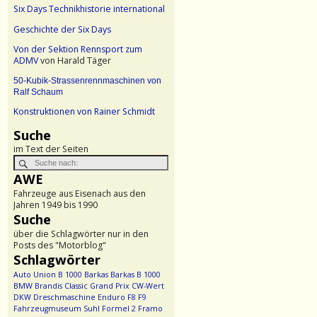
Six Days Technikhistorie international
Geschichte der Six Days
Von der Sektion Rennsport zum
ADMV
von Harald Täger
50-Kubik-Strassenrennmaschinen von
Ralf Schaum
Konstruktionen von Rainer Schmidt
Suche
im Text der Seiten
AWE
Fahrzeuge aus Eisenach aus den
Jahren 1949 bis 1990
Suche
über die Schlagwörter nur in den
Posts des "Motorblog"
Schlagwörter
Auto Union
B 1000
Barkas
Barkas B 1000
BMW
Brandis
Classic Grand Prix
CW-Wert
DKW
Dreschmaschine
Enduro
F8
F9
Fahrzeugmuseum Suhl
Formel 2
Framo