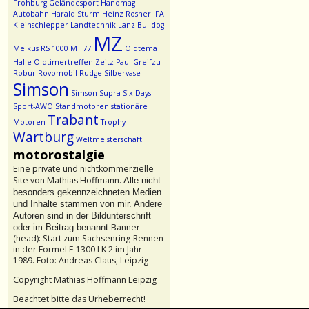
Frohburg
Geländesport
Hanomag
Autobahn
Harald Sturm
Heinz Rosner
IFA
Kleinschlepper
Landtechnik
Lanz Bulldog
MZ
Melkus RS 1000
MT 77
Oldtema
Halle
Oldtimertreffen Zeitz
Paul Greifzu
Robur
Rovomobil
Rudge
Silbervase
Simson
Simson Supra
Six Days
Sport-AWO
Standmotoren
stationäre
Trabant
Motoren
Trophy
Wartburg
Weltmeisterschaft
motorostalgie
Eine private und nichtkommerzielle
Site von Mathias Hoffmann.
Alle nicht
besonders gekennzeichneten Medien
und Inhalte stammen von mir. Andere
Autoren sind in der Bildunterschrift
Banner
oder im Beitrag benannt.
(head): Start zum Sachsenring-Rennen
in der Formel E 1300 LK 2 im Jahr
1989. Foto: Andreas Claus, Leipzig
Copyright Mathias Hoffmann Leipzig
Beachtet bitte das Urheberrecht!