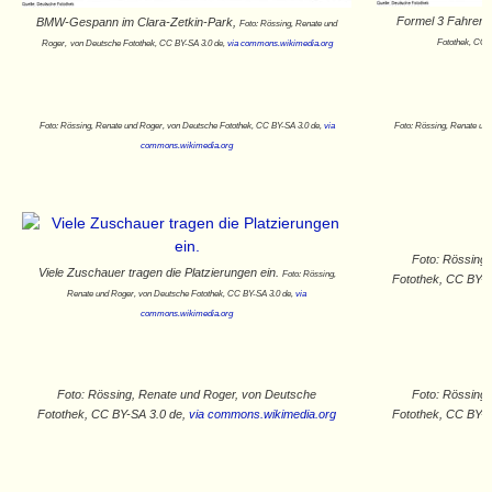
Formel 3 Fahrerfe
BMW-Gespann im Clara-Zetkin-Park,
Foto: Rössing, Renate und
Fotothek‎, CC 
Roger,
von Deutsche Fotothek‎, CC BY-SA 3.0 de,
via commons.wikimedia.org
Foto: Rössing, Renate und Roger, von Deutsche Fotothek‎, CC BY-SA 3.0 de,
via
Foto: Rössing, Renate und
commons.wikimedia.org
Foto: Rössing
Viele Zuschauer tragen die Platzierungen ein.
Foto: Rössing,
Fotothek‎, CC BY-
Renate und Roger, von Deutsche Fotothek‎, CC BY-SA 3.0 de,
via
commons.wikimedia.org
Foto: Rössing, Renate und Roger, von Deutsche
Foto: Rössing
Fotothek‎, CC BY-SA 3.0 de,
via commons.wikimedia.org
Fotothek‎, CC BY-