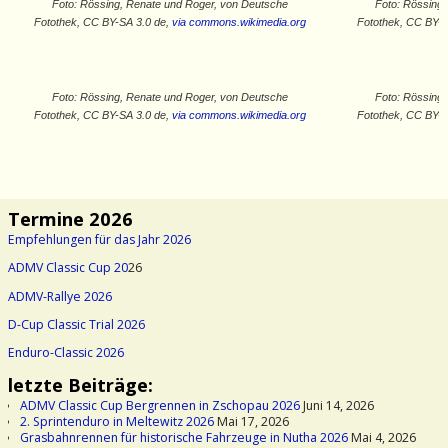
Foto: Rössing, Renate und Roger, von Deutsche
Foto: Rössing
Fotothek‎, CC BY-SA 3.0 de,
via commons.wikimedia.org
Fotothek‎, CC BY-
Foto: Rössing, Renate und Roger, von Deutsche
Foto: Rössing
Fotothek‎, CC BY-SA 3.0 de,
via commons.wikimedia.org
Fotothek‎, CC BY-
Termine 2026
Empfehlungen für das Jahr 2026
ADMV Classic Cup 20
26
ADMV-Rallye 2026
D-Cup Classic Trial 2026
Enduro-Classic 2026
letzte Beiträge:
ADMV Classic Cup Bergrennen in Zschopau 2026
Juni 14, 2026
2. Sprintenduro in Meltewitz 2026
Mai 17, 2026
Grasbahnrennen für historische Fahrzeuge in Nutha 2026
Mai 4, 2026