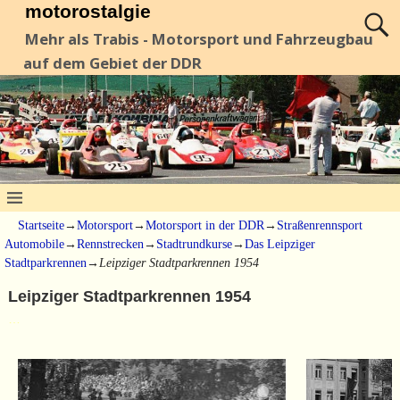
motorostalgie
Mehr als Trabis - Motorsport und Fahrzeugbau
auf dem Gebiet der DDR
Startseite
→
Motorsport
→
Motorsport in der DDR
→
Straßenrennsport
Automobile
→
Rennstrecken
→
Stadtrundkurse
→
Das Leipziger
Stadtparkrennen
→
Leipziger Stadtparkrennen 1954
Leipziger Stadtparkrennen 1954
…