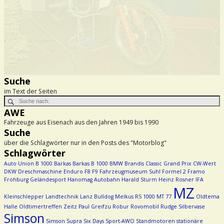
Suche
im Text der Seiten
AWE
Fahrzeuge aus Eisenach aus den Jahren 1949 bis 1990
Suche
über die Schlagwörter nur in den Posts des "Motorblog"
Schlagwörter
Auto Union
B 1000
Barkas
Barkas B 1000
BMW
Brandis
Classic Grand Prix
CW-Wert
DKW
Dreschmaschine
Enduro
F8
F9
Fahrzeugmuseum Suhl
Formel 2
Framo
Frohburg
Geländesport
Hanomag Autobahn
Harald Sturm
Heinz Rosner
IFA
MZ
Kleinschlepper
Landtechnik
Lanz Bulldog
Melkus RS 1000
MT 77
Oldtema
Halle
Oldtimertreffen Zeitz
Paul Greifzu
Robur
Rovomobil
Rudge
Silbervase
Simson
Simson Supra
Six Days
Sport-AWO
Standmotoren
stationäre