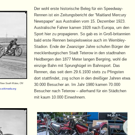
Der wohl erste historische Beleg für ein Speedway-
Rennen ist ein Zeitungsbericht der “Maitland Mercury
Newspaper“ aus Australien vom 15. Dezember 1923.
Australische Fahrer kamen 1928 nach Europa, um den
Sport hier zu propagieren. So gab es in Groß-britannien
bald erste Rennen beispielsweise auch im Wembley-
Stadion. Ende der Zwanziger Jahre schufen Bürger der
mecklenburgischen Stadt Teterow in den stadtnahen
Heidbergen den 1877 Meter langen Bergring, wohl die
einzige Bahn mit Sprunghügel im Bahnsport. Das
Rennen, das seit dem 29.6.1930 stets zu Pfingsten
dort stattfindet, zog schon in den dreißiger Jahren etwa
of New South Wales, ON
30.000 Besucher an. Im Jahr 1980 kamen 70.000
.wikimedia.org
Besucher nach Teterow – allerhand für ein Städtchen
mit kaum 10.000 Einwohnern.