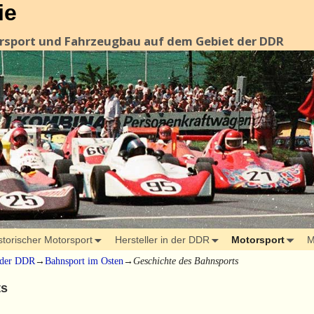
ie
orsport und Fahrzeugbau auf dem Gebiet der DDR
storischer Motorsport
Hersteller in der DDR
Motorsport
M
 der DDR
→
Bahnsport im Osten
→
Geschichte des Bahnsports
ts