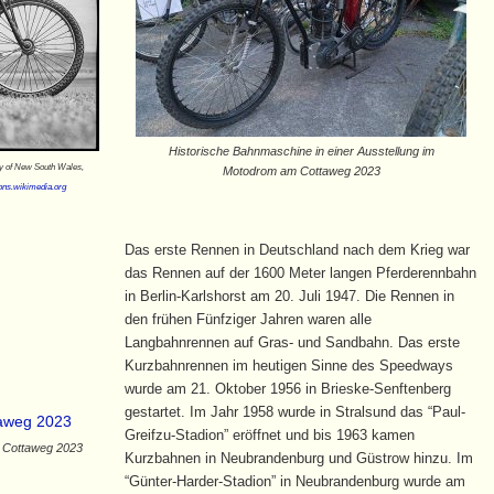
Historische Bahnmaschine in einer Ausstellung im
ry of New South Wales,
Motodrom am Cottaweg 2023
ns.wikimedia.org
Das erste Rennen in Deutschland nach dem Krieg war
das Rennen auf der 1600 Meter langen Pferderennbahn
in Berlin-Karlshorst am 20. Juli 1947. Die Rennen in
den frühen Fünfziger Jahren waren alle
Langbahnrennen auf Gras- und Sandbahn. Das erste
Kurzbahnrennen im heutigen Sinne des Speedways
wurde am 21. Oktober 1956 in Brieske-Senftenberg
gestartet. Im Jahr 1958 wurde in Stralsund das “Paul-
Greifzu-Stadion” eröffnet und bis 1963 kamen
 Cottaweg 2023
Kurzbahnen in Neubrandenburg und Güstrow hinzu. Im
“Günter-Harder-Stadion” in Neubrandenburg wurde am