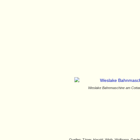
Weslake Bahnmaschine am Cotta
Quellen:
Täger, Harald, Wirth, Wolfgang, Geyle