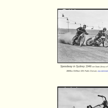
Speedway in Sydney 1946
von State Library 
388/Box 014/Item 029, Public Domain,
via commons