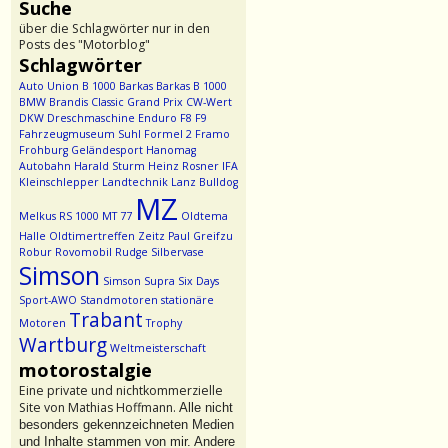
Suche
über die Schlagwörter nur in den
Posts des "Motorblog"
Schlagwörter
Auto Union
B 1000
Barkas
Barkas B 1000
BMW
Brandis
Classic Grand Prix
CW-Wert
DKW
Dreschmaschine
Enduro
F8
F9
Fahrzeugmuseum Suhl
Formel 2
Framo
Frohburg
Geländesport
Hanomag
Autobahn
Harald Sturm
Heinz Rosner
IFA
Kleinschlepper
Landtechnik
Lanz Bulldog
MZ
Melkus RS 1000
MT 77
Oldtema
Halle
Oldtimertreffen Zeitz
Paul Greifzu
Robur
Rovomobil
Rudge
Silbervase
Simson
Simson Supra
Six Days
Sport-AWO
Standmotoren
stationäre
Trabant
Motoren
Trophy
Wartburg
Weltmeisterschaft
motorostalgie
Eine private und nichtkommerzielle
Site von Mathias Hoffmann.
Alle nicht
besonders gekennzeichneten Medien
und Inhalte stammen von mir. Andere