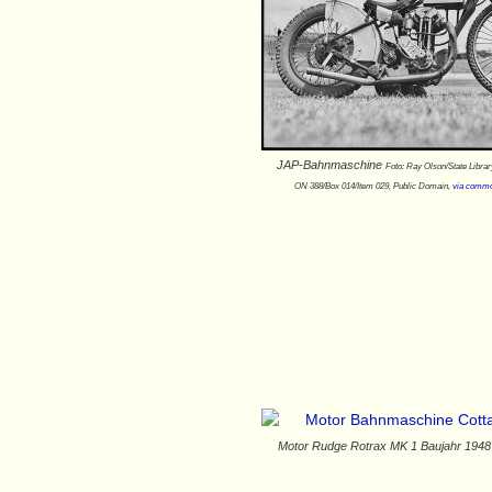
JAP-Bahnmaschine
Foto: Ray Olson/State Libra
ON 388/Box 014/Item 029, Public Domain,
via commo
Motor Rudge Rotrax MK 1 Baujahr 1948