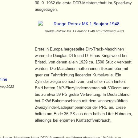
30. 9. 1962 die erste DDR-Meisterschaft im Speedway
ausgetragen.
Rudge Rotrax MK 1 Baujahr 1948 am Cottaweg 2023
Erste in Europa hergestellte Dirt-Track-Maschinen
waren die Douglas DT5 und DT6 aus Kingswood bei
Bristol, von denen allein 1929 ca. 1500 Stück verkauft
wurden. Die Maschinen hatten einen Boxermotor mit
quer zur Fahrtrichtung liegender Kurbelwelle. Ein
Zylinder zeigte so nach vorn und einer nach hinten.
weg 2023
Bald hatten JAP-Einzylindermotoren mit 500ccm und
bis zu etwa 39 PS große Verbreitung. In Deutschland
bot DKW Bahnmaschinen mit dem wassergekühlten
Zweizylinder-Ladepumpenmotor der PRE an. Diese
holten am Ende 36 PS aus dem halben Liter Hubraum,
allerdings bei enormen Kraftstoffverbrauch.
r, Stefan, Motorsport in der DDR, Automobil- und Motorradsport von 1949 bis zum