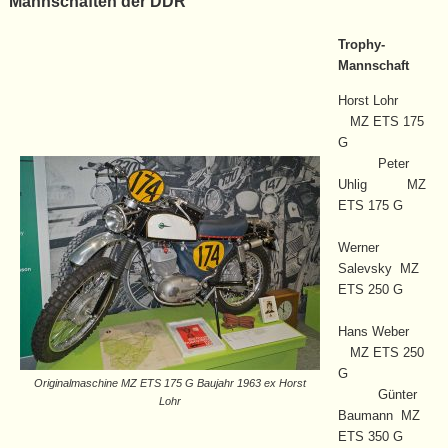
Mannschaften der DDR
Trophy-
Mannschaft
Horst Lohr
MZ ETS 175
G
Peter
Uhlig MZ
ETS 175 G
Werner
Salevsky MZ
ETS 250 G
Hans Weber
MZ ETS 250
G
Originalmaschine MZ ETS 175 G Baujahr 1963 ex Horst
Günter
Lohr
Baumann MZ
ETS 350 G