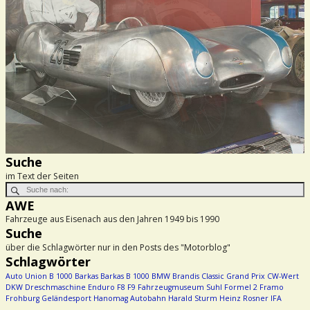
Suche
im Text der Seiten
AWE
Fahrzeuge aus Eisenach aus den Jahren 1949 bis 1990
Suche
über die Schlagwörter nur in den Posts des "Motorblog"
Schlagwörter
Auto Union
B 1000
Barkas
Barkas B 1000
BMW
Brandis
Classic Grand Prix
CW-Wert
DKW
Dreschmaschine
Enduro
F8
F9
Fahrzeugmuseum Suhl
Formel 2
Framo
Frohburg
Geländesport
Hanomag Autobahn
Harald Sturm
Heinz Rosner
IFA