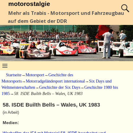
motorostalgie
Mehr als Trabis - Motorsport und Fahrzeugbau
auf dem Gebiet der DDR
Startseite
→
Motorsport
→
Geschichte des
Motorsports
→
Motorradgeländesport international
→
Six Days und
Weltmeisterschaften
→
Geschichte der Six Days
→
Geschichte 1980 bis
1985
→
58. ISDE Builth Bells – Wales, UK 1983
58. ISDE Builth Bells – Wales, UK 1983
(in Arbeit)
Medien:
Werbefilm der IFA mit Material 58. ISDE bearbeitet und