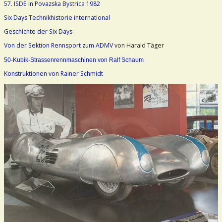
57. ISDE in Povazska Bystrica 1982
Six Days Technikhistorie international
Geschichte der Six Days
Von der Sektion Rennsport zum ADMV
von Harald Täger
50-Kubik-Strassenrennmaschinen von Ralf Schaum
Konstruktionen von Rainer Schmidt