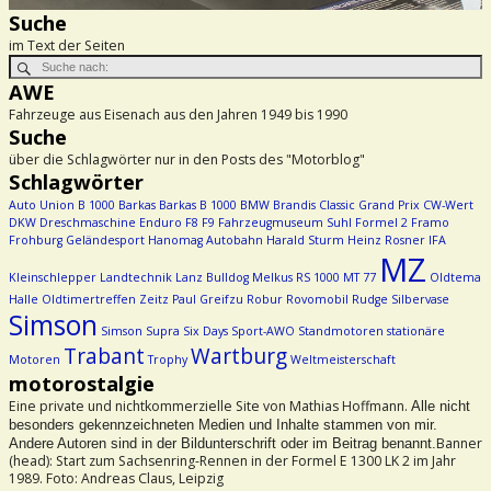
Suche
im Text der Seiten
AWE
Fahrzeuge aus Eisenach aus den Jahren 1949 bis 1990
Suche
über die Schlagwörter nur in den Posts des "Motorblog"
Schlagwörter
Auto Union
B 1000
Barkas
Barkas B 1000
BMW
Brandis
Classic Grand Prix
CW-Wert
DKW
Dreschmaschine
Enduro
F8
F9
Fahrzeugmuseum Suhl
Formel 2
Framo
Frohburg
Geländesport
Hanomag Autobahn
Harald Sturm
Heinz Rosner
IFA
MZ
Kleinschlepper
Landtechnik
Lanz Bulldog
Melkus RS 1000
MT 77
Oldtema
Halle
Oldtimertreffen Zeitz
Paul Greifzu
Robur
Rovomobil
Rudge
Silbervase
Simson
Simson Supra
Six Days
Sport-AWO
Standmotoren
stationäre
Trabant
Wartburg
Motoren
Trophy
Weltmeisterschaft
motorostalgie
Eine private und nichtkommerzielle Site von Mathias Hoffmann.
Alle nicht
besonders gekennzeichneten Medien und Inhalte stammen von mir.
Banner
Andere Autoren sind in der Bildunterschrift oder im Beitrag benannt.
(head): Start zum Sachsenring-Rennen in der Formel E 1300 LK 2 im Jahr
1989. Foto: Andreas Claus, Leipzig