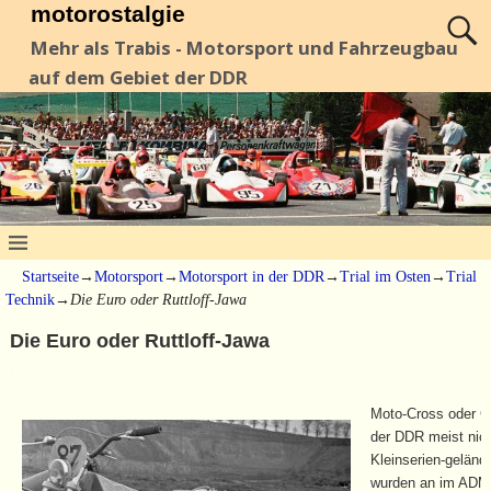
motorostalgie
Mehr als Trabis - Motorsport und Fahrzeugbau
auf dem Gebiet der DDR
Startseite
→
Motorsport
→
Motorsport in der DDR
→
Trial im Osten
→
Trial
Technik
→
Die Euro oder Ruttloff-Jawa
Die Euro oder Ruttloff-Jawa
.
Moto-Cross oder G
der DDR meist nic
Kleinserien-gelän
wurden an im ADMV 