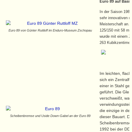
Euro 89 auf Basi
In der Saison 1989 
sehr innovativen 
Meisterschaft an. 
125/150 mit 58 mm
Euro 89 von Günter Ruttloff im Enduro-Museum Zschopau
wurde mit einem Zy
263 Kubikzentimet
Im leichten, fla
sich ein Zentralf
einer in Stahl g
geführt. Die Gleit
verschweißt, was
verwindungssteif
die einzige in de
Scheibenbremse und Uside Down-Gabel an der Euro 89
dieser Bauart. D
Scheibenbremsen
1992 bei der DDR