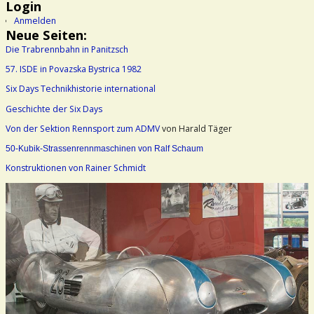
Login
Anmelden
Neue Seiten:
Die Trabrennbahn in Panitzsch
57. ISDE in Povazska Bystrica 1982
Six Days Technikhistorie international
Geschichte der Six Days
Von der Sektion Rennsport zum ADMV
von Harald Täger
50-Kubik-Strassenrennmaschinen von Ralf Schaum
Konstruktionen von Rainer Schmidt