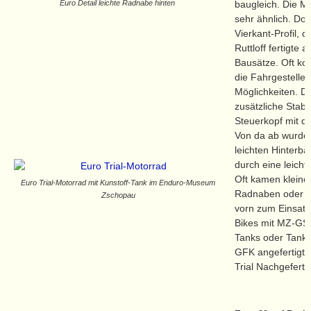
baugleich. Die M
Euro Detail leichte Radnabe hinten
sehr ähnlich. Do
Vierkant-Profil, 
Ruttloff fertigte
Bausätze. Oft kom
die Fahrgestelle
Möglichkeiten. D
zusätzliche Stabi
Steuerkopf mit de
Von da ab wurde
leichten Hinterb
durch eine leicht
Oft kamen kleine 
Euro Trial-Motorrad mit Kunstoff-Tank im Enduro-Museum
Radnaben oder 
Zschopau
vorn zum Einsatz
Bikes mit MZ-GS
Tanks oder Tank
GFK angefertigt. 
Trial Nachgeferti