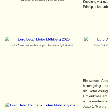
Kupplung war gut z
Prinzip unkaputtba
Detail Motor mit sauber eingeschweißten Zylinderfuß
Euro Detail 
Ein weiterer Vortei
hinten gelegt – als
die Detaillösung
Umlenkrolle am Z
ist besonders lei
Jawa 175 waren m