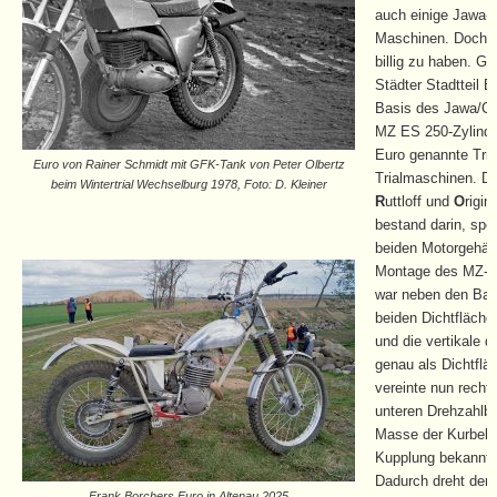
auch einige Jawa
Maschinen. Doch so
billig zu haben. Gü
Städter Stadtteil 
Basis des Jawa/CZ
MZ ES 250-Zylinde
Euro genannte Trie
Euro von Rainer Schmidt mit GFK-Tank von Peter Olbertz
Trialmaschinen. D
beim Wintertrial Wechselburg 1978, Foto: D. Kleiner
R
uttloff und
O
rigi
bestand darin, spez
beiden Motorgehäu
Montage des MZ-Zy
war neben den Bas
beiden Dichtfläche
und die vertikale 
genau als Dichtflä
vereinte nun recht
unteren Drehzahlbe
Masse der Kurbelw
Kupplung bekanntli
Dadurch dreht der 
Frank Borchers Euro in Altenau 2025