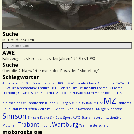
Suche
im Text der Seiten
AWE
Fahrzeuge aus Eisenach aus den Jahren 1949 bis 1990
Suche
über die Schlagwörter nur in den Posts des "Motorblog"
Schlagwörter
Auto Union
B 1000
Barkas
Barkas B 1000
BMW
Brandis
Classic Grand Prix
CW-Wert
DKW
Dreschmaschine
Enduro
F8
F9
Fahrzeugmuseum Suhl
Formel 2
Framo
Frohburg
Geländesport
Hanomag Autobahn
Harald Sturm
Heinz Rosner
IFA
MZ
Kleinschlepper
Landtechnik
Lanz Bulldog
Melkus RS 1000
MT 77
Oldtema
Halle
Oldtimertreffen Zeitz
Paul Greifzu
Robur
Rovomobil
Rudge
Silbervase
Simson
Simson Supra
Six Days
Sport-AWO
Standmotoren
stationäre
Trabant
Wartburg
Motoren
Trophy
Weltmeisterschaft
motorostalgie