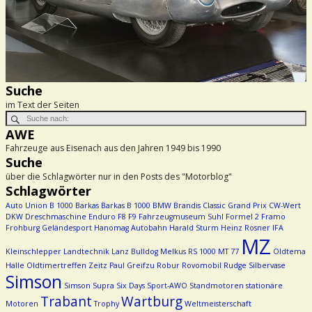
Suche
im Text der Seiten
AWE
Fahrzeuge aus Eisenach aus den Jahren 1949 bis 1990
Suche
über die Schlagwörter nur in den Posts des "Motorblog"
Schlagwörter
Auto Union
B 1000
Barkas
Barkas B 1000
BMW
Brandis
Classic Grand Prix
CW-Wert
DKW
Dreschmaschine
Enduro
F8
F9
Fahrzeugmuseum Suhl
Formel 2
Framo
Frohburg
Geländesport
Hanomag Autobahn
Harald Sturm
Heinz Rosner
IFA
MZ
Kleinschlepper
Landtechnik
Lanz Bulldog
Melkus RS 1000
MT 77
Oldtema
Halle
Oldtimertreffen Zeitz
Paul Greifzu
Robur
Rovomobil
Rudge
Silbervase
Simson
Simson Supra
Six Days
Sport-AWO
Standmotoren
stationäre
Trabant
Wartburg
Motoren
Trophy
Weltmeisterschaft