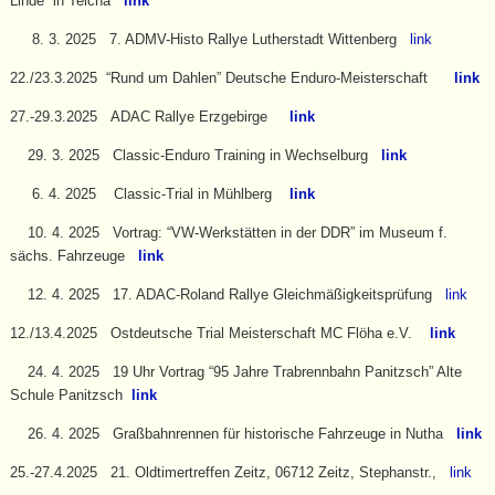
Linde” in Teicha
link
8. 3. 2025 7. ADMV-Histo Rallye Lutherstadt Wittenberg
link
22./23.3.2025 “Rund um Dahlen” Deutsche Enduro-Meisterschaft
link
27.-29.3.2025 ADAC Rallye Erzgebirge
link
29. 3. 2025 Classic-Enduro Training in Wechselburg
link
6. 4. 2025 Classic-Trial in Mühlberg
link
10. 4. 2025 Vortrag: “VW-Werkstätten in der DDR” im Museum f.
sächs. Fahrzeuge
link
12. 4. 2025 17. ADAC-Roland Rallye Gleichmäßigkeitsprüfung
link
12./13.4.2025 Ostdeutsche Trial Meisterschaft MC Flöha e.V.
link
24. 4. 2025 19 Uhr Vortrag “95 Jahre Trabrennbahn Panitzsch” Alte
Schule Panitzsch
link
26. 4. 2025 Graßbahnrennen für historische Fahrzeuge in Nutha
link
25.-27.4.2025 21. Oldtimertreffen Zeitz,
06712 Zeitz, Stephanstr.,
link