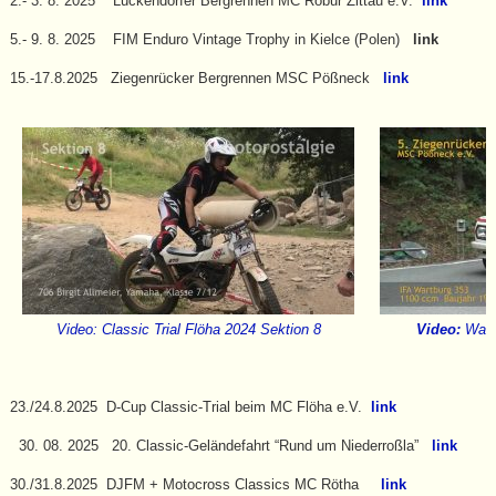
2.- 3. 8. 2025 Lückendorfer Bergrennen MC Robur Zittau e.V.
link
5.- 9. 8. 2025 FIM Enduro Vintage Trophy in Kielce (Polen)
link
15.-17.8.2025 Ziegenrücker Bergrennen MSC Pößneck
link
Classic Trial Flöha 2024 Sektion 8
Wart
Video:
Video:
23./24.8.2025 D-Cup Classic-Trial beim MC Flöha e.V.
link
30. 08. 2025 20. Classic-Geländefahrt “Rund um Niederroßla”
link
30./31.8.2025 DJFM + Motocross Classics MC Rötha
link