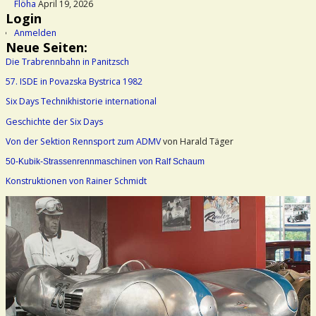
Flöha
April 19, 2026
Login
Anmelden
Neue Seiten:
Die Trabrennbahn in Panitzsch
57. ISDE in Povazska Bystrica 1982
Six Days Technikhistorie international
Geschichte der Six Days
Von der Sektion Rennsport zum ADMV
von Harald Täger
50-Kubik-Strassenrennmaschinen von Ralf Schaum
Konstruktionen von Rainer Schmidt