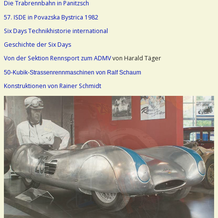
Die Trabrennbahn in Panitzsch
57. ISDE in Povazska Bystrica 1982
Six Days Technikhistorie international
Geschichte der Six Days
Von der Sektion Rennsport zum ADMV
von Harald Täger
50-Kubik-Strassenrennmaschinen von Ralf Schaum
Konstruktionen von Rainer Schmidt