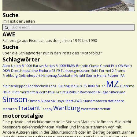
Suche
im Text der Seiten
AWE
Fahrzeuge aus Eisenach aus den Jahren 1949 bis 1990
Suche
über die Schlagwörter nur in den Posts des "Motorblog"
Schlagwörter
Auto Union
B 1000
Barkas
Barkas B 1000
BMW
Brandis
Classic Grand Prix
CW-Wert
DKW
Dreschmaschine
Enduro
F8
F9
Fahrzeugmuseum Suhl
Formel 2
Framo
Frohburg
Geländesport
Hanomag Autobahn
Harald Sturm
Heinz Rosner
IFA
MZ
Kleinschlepper
Landtechnik
Lanz Bulldog
Melkus RS 1000
MT 77
Oldtema
Halle
Oldtimertreffen Zeitz
Paul Greifzu
Robur
Rovomobil
Rudge
Silbervase
Simson
Simson Supra
Six Days
Sport-AWO
Standmotoren
stationäre
Trabant
Wartburg
Motoren
Trophy
Weltmeisterschaft
motorostalgie
Eine private und nichtkommerzielle Site von Mathias Hoffmann.
Alle nicht
besonders gekennzeichneten Medien und Inhalte stammen von mir.
Banner
Andere Autoren sind in der Bildunterschrift oder im Beitrag benannt.