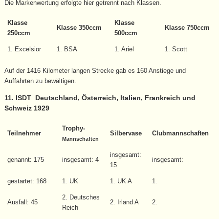
Die Markenwertung erfolgte hier getrennt nach Klassen.
Klasse
Klasse
Klasse 350ccm
Klasse 750ccm
250ccm
500ccm
1. Excelsior
1. BSA
1. Ariel
1. Scott
Auf der 1416 Kilometer langen Strecke gab es 160 Anstiege und
Auffahrten zu bewältigen.
11. ISDT Deutschland, Österreich, Italien, Frankreich und
Schweiz 1929
Trophy-
Teilnehmer
Silbervase
Clubmannschaften
Mannschaften
insgesamt:
genannt: 175
insgesamt: 4
insgesamt:
15
gestartet: 168
1. UK
1. UK A
1.
2. Deutsches
Ausfall: 45
2. Irland A
2.
Reich