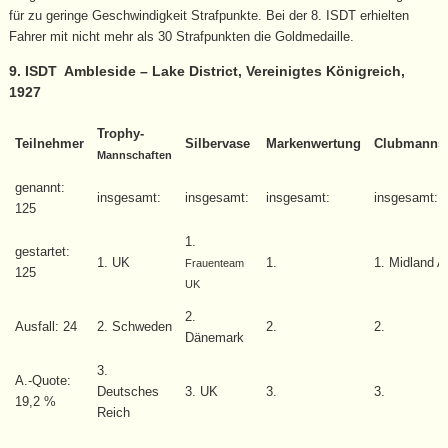
für zu geringe Geschwindigkeit Strafpunkte. Bei der 8. ISDT erhielten
Fahrer mit nicht mehr als 30 Strafpunkten die Goldmedaille.
9. ISDT Ambleside – Lake District, Vereinigtes Königreich,
1927
Trophy-
Teilnehmer
Silbervase
Markenwertung
Clubmannsc
Mannschaften
genannt:
insgesamt:
insgesamt:
insgesamt:
insgesamt:
125
1.
gestartet:
1. UK
1.
1. Midland A
Frauenteam
125
UK
2.
Ausfall: 24
2. Schweden
2.
2.
Dänemark
3.
A.-Quote:
Deutsches
3. UK
3.
3.
19,2 %
Reich