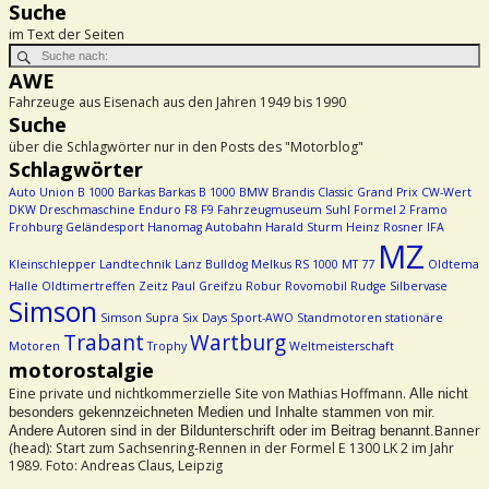
Suche
im Text der Seiten
AWE
Fahrzeuge aus Eisenach aus den Jahren 1949 bis 1990
Suche
über die Schlagwörter nur in den Posts des "Motorblog"
Schlagwörter
Auto Union
B 1000
Barkas
Barkas B 1000
BMW
Brandis
Classic Grand Prix
CW-Wert
DKW
Dreschmaschine
Enduro
F8
F9
Fahrzeugmuseum Suhl
Formel 2
Framo
Frohburg
Geländesport
Hanomag Autobahn
Harald Sturm
Heinz Rosner
IFA
MZ
Kleinschlepper
Landtechnik
Lanz Bulldog
Melkus RS 1000
MT 77
Oldtema
Halle
Oldtimertreffen Zeitz
Paul Greifzu
Robur
Rovomobil
Rudge
Silbervase
Simson
Simson Supra
Six Days
Sport-AWO
Standmotoren
stationäre
Trabant
Wartburg
Motoren
Trophy
Weltmeisterschaft
motorostalgie
Eine private und nichtkommerzielle Site von Mathias Hoffmann.
Alle nicht
besonders gekennzeichneten Medien und Inhalte stammen von mir.
Banner
Andere Autoren sind in der Bildunterschrift oder im Beitrag benannt.
(head): Start zum Sachsenring-Rennen in der Formel E 1300 LK 2 im Jahr
1989. Foto: Andreas Claus, Leipzig