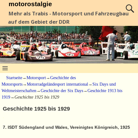
motorostalgie
Mehr als Trabis - Motorsport und Fahrzeugbau
auf dem Gebiet der DDR
Startseite
→
Motorsport
→
Geschichte des
Motorsports
→
Motorradgeländesport international
→
Six Days und
Weltmeisterschaften
→
Geschichte der Six Days
→
Geschichte 1913 bis
1919
→
Geschichte 1925 bis 1929
Geschichte 1925 bis 1929
.
7. ISDT Südengland und Wales, Vereinigtes Königreich, 1925