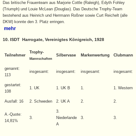
Das britische Frauenteam aus Marjorie Cottle (Raleigh), Edyth Fohley
(Triumph) und Louie McLean (Douglas). Das Deutsche Trophy-Team
bestehend aus Heinrich und Herrmann Roßner sowie Curt Reichelt (alle
DKW) konnte den 3. Platz erringen.
mehr
10. ISDT Harrogate, Vereinigtes Königreich, 1928
Trophy-
Teilnehmer
Silbervase
Markenwertung
Clubmannsc
Mannschaften
genannt:
insgesamt:
insgesamt:
insgesamt:
insgesamt:
113
gestartet:
1. UK
1. UK B
1.
1. Western 
108
Ausfall: 16
2. Schweden
2. UK A
2.
2.
3.
A.-Quote:
3.
Niederlande
3.
3.
14,81%
A