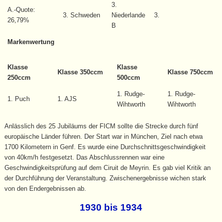
3.
A.-Quote:
3. Schweden
Niederlande
3.
26,79%
B
Markenwertung
Klasse
Klasse
Klasse 350ccm
Klasse 750ccm
250ccm
500ccm
1. Rudge-
1. Rudge-
1. Puch
1. AJS
Wihtworth
Wihtworth
Anlässlich des 25 Jubiläums der FICM sollte die Strecke durch fünf
europäische Länder führen. Der Start war in München, Ziel nach etwa
1700 Kilometern in Genf. Es wurde eine Durchschnittsgeschwindigkeit
von 40km/h festgesetzt. Das Abschlussrennen war eine
Geschwindigkeitsprüfung auf dem Ciruit de Meyrin. Es gab viel Kritik an
der Durchführung der Veranstaltung. Zwischenergebnisse wichen stark
von den Endergebnissen ab.
1930 bis 1934