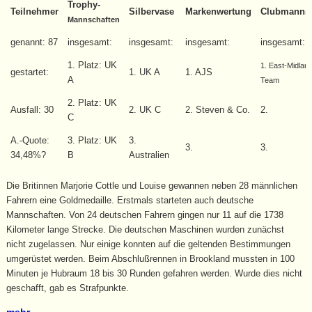
Trophy-
Teilnehmer
Silbervase
Markenwertung
Clubmannsc
Mannschaften
genannt: 87
insgesamt:
insgesamt:
insgesamt:
insgesamt: 
1. Platz: UK
1. East-Midlan
gestartet:
1. UK A
1. AJS
A
Team
2. Platz: UK
Ausfall: 30
2. UK C
2. Steven & Co.
2.
C
A.-Quote:
3. Platz: UK
3.
3.
3.
34,48%?
B
Australien
Die Britinnen Marjorie Cottle und Louise gewannen neben 28 männlichen
Fahrern eine Goldmedaille. Erstmals starteten auch deutsche
Mannschaften. Von 24 deutschen Fahrern gingen nur 11 auf die 1738
Kilometer lange Strecke. Die deutschen Maschinen wurden zunächst
nicht zugelassen. Nur einige konnten auf die geltenden Bestimmungen
umgerüstet werden. Beim Abschlußrennen in Brookland mussten in 100
Minuten je Hubraum 18 bis 30 Runden gefahren werden. Wurde dies nicht
geschafft, gab es Strafpunkte.