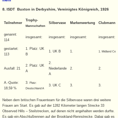
mehr
8. ISDT Buxton in Derbyshire, Vereinigtes Königreich, 1926
Trophy-
Teilnehmer
Silbervase
Markenwertung
Clubmannsc
Mannschaften
genannt:
insgesamt:
insgesamt:
insgesamt:
insgesamt:
114
gestartet:
1. Platz: UK
1. UK B
1.
1. Midland Cen
113
B
2.
2. Platz: UK
Ausfall: 21
Niederlande
2.
2.
A
A
A.-Quote:
3.
Platz:
3. UK C
3.
3.
18,59 %
Deutschland A
Neben dem britischen Frauenteam für die Silbervase waren drei weitere
Frauen am Start. Es gab auf der 1282 Kilometer langen Strecke 33
Observed Hills – Steilstrecken, auf denen nicht angehalten werden durfte.
Es gab ein Abschlußrennen auf der Brookland-Rennstrecke. Dabai gab es