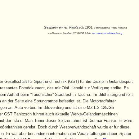
Gespannrennen Panitzsch 1951,
Foto: Renate u. Roger Rössing
von Deutsche Fotothek‎, CC BY-SA 3.0 de,
via commons.wikimedia.org
 Gesellschaft für Sport und Technik (GST) für die Disziplin Geländesport
teressantes Fotodokument, das mir Olaf Liebold zur Verfügung stellte. Es
em Auftritt beim “Tauchscher”-Stadtfest in Taucha. Im Bildhintergrund rollt
n der Seite eine Sprungrampe befestigt ist. Die Motorradfahrer
gen am Auto vorbei. Im Bildvordergrund ist eine MZ ES 125/G5
der GST Panitzsch fuhren auch aktuelle Werks-Geländemaschinen
uf der Isle of Man. Einer dieser Spitzenfahrer ist Dietmar Franke. Er wäre
oßbritannien gereist. Doch durch Westverwandtschaft wurde er für diese
 Er war aber bei anderen internationalen Veranstaltungen dabei. Später