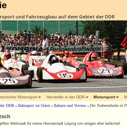
ie
orsport und Fahrzeugbau auf dem Gebiet der DDR
storischer Motorsport
Hersteller in der DDR
Motorsport
M
 der DDR
→
Bahnsport im Osten
→
Bahnen und Vereine
→
Die Trabrennbahn in P
zsch
ffes Weltstadt für meine Heimatstadt Leipzig von einigen eher belächelt.