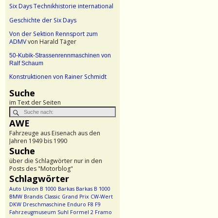
Six Days Technikhistorie international
Geschichte der Six Days
Von der Sektion Rennsport zum
ADMV
von Harald Täger
50-Kubik-Strassenrennmaschinen von
Ralf Schaum
Konstruktionen von Rainer Schmidt
Suche
im Text der Seiten
AWE
Fahrzeuge aus Eisenach aus den
Jahren 1949 bis 1990
Suche
über die Schlagwörter nur in den
Posts des "Motorblog"
Schlagwörter
Auto Union
B 1000
Barkas
Barkas B 1000
BMW
Brandis
Classic Grand Prix
CW-Wert
DKW
Dreschmaschine
Enduro
F8
F9
Fahrzeugmuseum Suhl
Formel 2
Framo