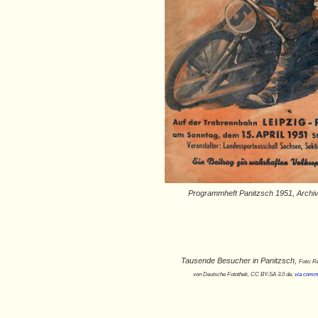
Programmheft Panitzsch 1951, Archi
Tausende Besucher in Panitzsch,
Foto: R
von Deutsche Fotothek‎, CC BY-SA 3.0 de,
via comm