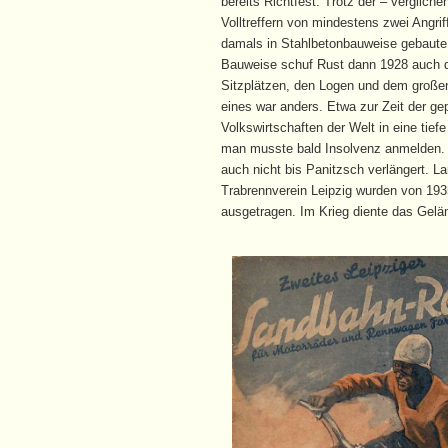
bereits Richtfest. Trotz der – vergli
Volltreffern von mindestens zwei Angri
damals in Stahlbetonbauweise gebaute r
Bauweise schuf Rust dann 1928 auch d
Sitzplätzen, den Logen und dem großen
eines war anders. Etwa zur Zeit der g
Volkswirtschaften der Welt in eine tie
man musste bald Insolvenz anmelden. D
auch nicht bis Panitzsch verlängert. 
Trabrennverein Leipzig wurden von 193
ausgetragen. Im Krieg diente das Gelän