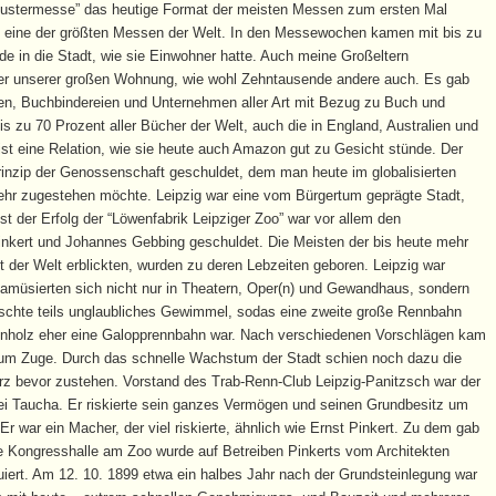
“Mustermesse” das heutige Format der meisten Messen zum ersten Mal
h eine der größten Messen der Welt. In den Messewochen kamen mit bis zu
e in die Stadt, wie sie Einwohner hatte. Auch meine Großeltern
er unserer großen Wohnung, wie wohl Zehntausende andere auch. Es gab
ien, Buchbindereien und Unternehmen aller Art mit Bezug zu Buch und
 zu 70 Prozent aller Bücher der Welt, auch die in England, Australien und
st eine Relation, wie sie heute auch Amazon gut zu Gesicht stünde. Der
rinzip der Genossenschaft geschuldet, dem man heute im globalisierten
hr zugestehen möchte. Leipzig war eine vom Bürgertum geprägte Stadt,
t der Erfolg der “Löwenfabrik Leipziger Zoo” war vor allem den
nkert und Johannes Gebbing geschuldet. Die Meisten der bis heute mehr
t der Welt erblickten, wurden zu deren Lebzeiten geboren. Leipzig war
r amüsierten sich nicht nur in Theatern, Oper(n) und Gewandhaus, sondern
rschte teils unglaubliches Gewimmel, sodas eine zweite große Rennbahn
enholz eher eine Galopprennbahn war. Nach verschiedenen Vorschlägen kam
zum Zuge. Durch das schnelle Wachstum der Stadt schien noch dazu die
z bevor zustehen. Vorstand des Trab-Renn-Club Leipzig-Panitzsch war der
ei Taucha. Er riskierte sein ganzes Vermögen und seinen Grundbesitz um
r war ein Macher, der viel riskierte, ähnlich wie Ernst Pinkert. Zu dem gab
ige Kongresshalle am Zoo wurde auf Betreiben Pinkerts vom Architekten
uiert. Am 12. 10. 1899 etwa ein halbes Jahr nach der Grundsteinlegung war