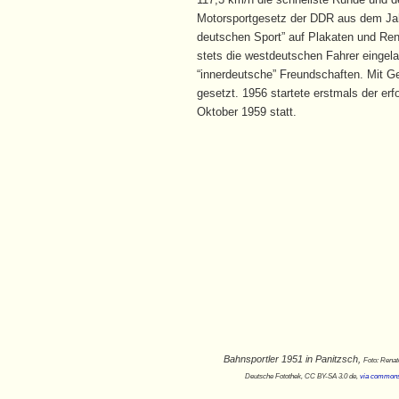
Motorsportgesetz der DDR aus dem Jahr
deutschen Sport” auf Plakaten und Re
stets die westdeutschen Fahrer eingel
“innerdeutsche” Freundschaften. Mit G
gesetzt. 1956 startete erstmals der er
Oktober 1959 statt.
Bahnsportler 1951 in Panitzsch,
Foto: Renat
Deutsche Fotothek‎, CC BY-SA 3.0 de,
via commons