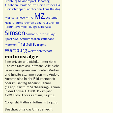
Frohburg
Geländesport
Hanomag
Autobahn
Harald Sturm
Heinz Rosner
IFA
Kleinschlepper
Landtechnik
Lanz Bulldog
MZ
Melkus RS 1000
MT 77
Oldtema
Halle
Oldtimertreffen Zeitz
Paul Greifzu
Robur
Rovomobil
Rudge
Silbervase
Simson
Simson Supra
Six Days
Sport-AWO
Standmotoren
stationäre
Trabant
Motoren
Trophy
Wartburg
Weltmeisterschaft
motorostalgie
Eine private und nichtkommerzielle
Site von Mathias Hoffmann.
Alle nicht
besonders gekennzeichneten Medien
und Inhalte stammen von mir. Andere
Autoren sind in der Bildunterschrift
Banner
oder im Beitrag benannt.
(head): Start zum Sachsenring-Rennen
in der Formel E 1300 LK 2 im Jahr
1989. Foto: Andreas Claus, Leipzig
Copyright Mathias Hoffmann Leipzig
Beachtet bitte das Urheberrecht!