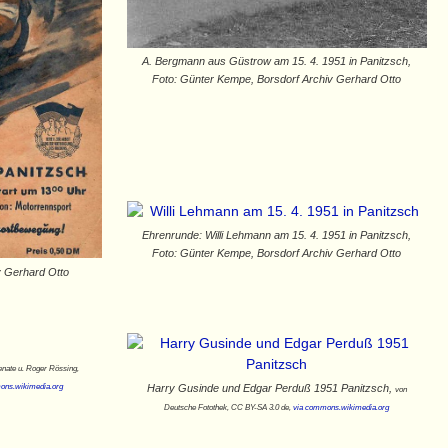
A. Bergmann aus Güstrow am 15. 4. 1951 in Panitzsch,
Foto: Günter Kempe, Borsdorf Archiv Gerhard Otto
Ehrenrunde: Willi Lehmann am 15. 4. 1951 in Panitzsch,
Foto: Günter Kempe, Borsdorf Archiv Gerhard Otto
v Gerhard Otto
enate u. Roger Rössing,
ons.wikimedia.org
Harry Gusinde und Edgar Perduß 1951 Panitzsch,
von
Deutsche Fotothek‎, CC BY-SA 3.0 de,
via commons.wikimedia.org