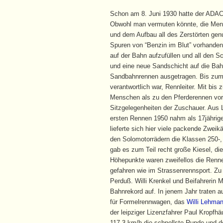
Schon am 8. Juni 1930 hatte der ADAC 
Obwohl man vermuten könnte, die Mens
und dem Aufbau all des Zerstörten gen
Spuren von “Benzin im Blut” vorhanden
auf der Bahn aufzufüllen und all den 
und eine neue Sandschicht auf die Ba
Sandbahnrennen ausgetragen. Bis zum 
verantwortlich war, Rennleiter. Mit bi
Menschen als zu den Pferderennen vor
Sitzgelegenheiten der Zuschauer. Aus 
ersten Rennen 1950 nahm als 17jährige
lieferte sich hier viele packende Zwei
den Solomotorrädern die Klassen 250-,
gab es zum Teil recht große Kiesel, d
Höhepunkte waren zweifellos die Ren
gefahren wie im Strassenrennsport. Zu
Perduß. Willi Krenkel und Beifahrerin
Bahnrekord auf. In jenem Jahr traten 
für Formelrennwagen, das
Willi Lehma
der leipziger Lizenzfahrer Paul Kropfh
117,3 km/h die schnellste Runde und d