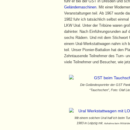
fuhr er bei der GST in Dresden und sc
Geländemaschinen
. Mit einer Modern
Veranstaltungen teil. Ab 1967 wurde 
1982 fuhr ich tatsächlich selbst einmal
LKW Ural. Unter der Tribüne waren gro
dahinter. Nach Einführungsrunden auf 
sechs Rädern. Und mit dem Stichwort U
einem Ural-Werkstattwagen nahm ich b
teil. Unser Pionier-Battalion hat den P
Zehntausende Teilnehmer des Turn- un
viele Teilnehmer und Besucher, wie jet
Die Geländesportrler der GST Pani
“Tauchschen”, Foto: Olaf Lie
Mit einem solchen Ural half ich beim Tur
1983 in Leipzig mit.
Aufnahme beim Militärfahr