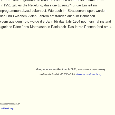
 1951 gab es die Regelung, dass die Losung “Für die Einheit im
nnprogrammen abzudrucken sei. Wie auch im Strassenrennsport wurden
aden und zwischen vielen Fahrern entstanden auch im Bahnsport
eldern aus dem Toto wurde die Bahn für das Jahr 1954 noch einmal instand
folgreiche Däne Jens Matthiasen in Panitzsch. Das letzte Rennen fand am 4.
Gespannrennen Panitzsch 1951,
Foto: Renate u. Roger Rössing
von Deutsche Fotothek‎, CC BY-SA 3.0 de,
via commons.wikimedia.org
e u. Roger Rössing von
.wikimedia.org