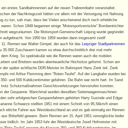
ein erstes Sandbahnrennen auf der neuen Trabrennbahn veranstaltet.
chen der Nachkriegszeit hätten vor allem mit der Versorgung mit Nahrung
ug zu tun, sah man, dass bei Vielen anscheinend doch noch erhebliche
 waren. Schon 1949 begannen einige “Motorsportverrückte” Bombentrichter
Schrott wegzuräumen. Die Motorsport-Gemeinschaft Leipzig wurde gegründet
hn aufgebracht. Von 1950 bis 1959 wurden dann insgesamt zwölf
11. Rennen war Walter Gimpel, der auch für das
Leipziger Stadtparkrennen
s zu 35.000 Zuschauern kamen so etwa durchschnittlich drei mal mehr
 dem Krieg. So spektakulär wie die Rennen waren auch die mobilen
Leitern und Brettern wurden abenteuerliche Hochsitze geformt. Schon am
r der später achtfache DDR-Meister im Bahnsport Hans Zierk teil. Zierk
kämpfe mit Arthur Flemming dem “Roten Teufel”. Auf der Langbahn wurden bei
 350- und 500 Kubikzentimeter gefahren. Die Bahn war recht hart. Im Sand
ie trotz Schutzmaßnahmen Gesichtsverletzungen hervorrufen konnten.
nen der Gespanne. Manchmal wurden dieselben Seitenwagenmaschinen
 den sehr erfolgreichen Gespannfahrern gehörten Harry Gusinde und Edgar
 Marianne Schwarze stellten 1951 mit einem Schnitt von 95,56km/h einen
auch etliche Fahrer aus Westdeutschland an und es gab einmalig ein Rennen
n
aus Bitterfeld gewann. Beim Rennen am 15. April 1951 verunglückte leider
äuser tödlich. Im Jahr 1953 fuhr der Westdeutsche Josef Hofmeister mit
er “Rote Teufel” gewann die Klassen 250- und 350 Kubikzentimeter. Im