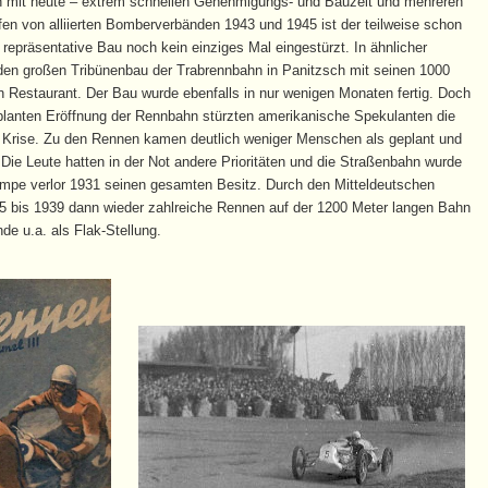
chen mit heute – extrem schnellen Genehmigungs- und Bauzeit und mehreren
ffen von alliierten Bomberverbänden 1943 und 1945 ist der teilweise schon
epräsentative Bau noch kein einziges Mal eingestürzt. In ähnlicher
en großen Tribünenbau der Trabrennbahn in Panitzsch mit seinen 1000
 Restaurant. Der Bau wurde ebenfalls in nur wenigen Monaten fertig. Doch
eplanten Eröffnung der Rennbahn stürzten amerikanische Spekulanten die
fe Krise. Zu den Rennen kamen deutlich weniger Menschen als geplant und
ie Leute hatten in der Not andere Prioritäten und die Straßenbahn wurde
Lampe verlor 1931 seinen gesamten Besitz. Durch den Mitteldeutschen
5 bis 1939 dann wieder zahlreiche Rennen auf der 1200 Meter langen Bahn
de u.a. als Flak-Stellung.