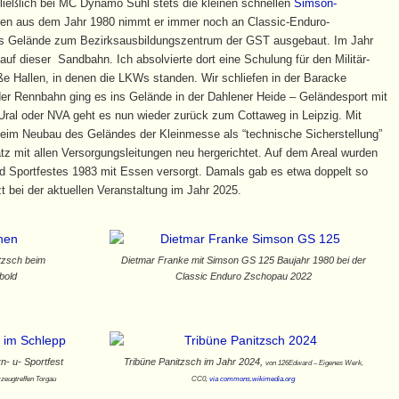
hließlich bei MC Dynamo Suhl stets die kleinen schnellen
Simson-
eren aus dem Jahr 1980 nimmt er immer noch an Classic-Enduro-
das Gelände zum Bezirksausbildungszentrum der GST ausgebaut. Im Jahr
 auf dieser Sandbahn. Ich absolvierte dort eine Schulung für den Militär-
ße Hallen, in denen die LKWs standen. Wir schliefen in der Baracke
der Rennbahn ging es ins Gelände in der Dahlener Heide – Geländesport mit
ral oder NVA geht es nun wieder zurück zum Cottaweg in Leipzig. Mit
eim Neubau des Geländes der Kleinmesse als “technische Sicherstellung”
latz mit allen Versorgungsleitungen neu hergerichtet. Auf dem Areal wurden
d Sportfestes 1983 mit Essen versorgt. Damals gab es etwa doppelt so
zt bei der aktuellen Veranstaltung im Jahr 2025.
tzsch beim
Dietmar Franke mit Simson GS 125 Baujahr 1980 bei der
bold
Classic Enduro Zschopau 2022
n- u- Sportfest
Tribüne Panitzsch im Jahr 2024,
von 126Edward – Eigenes Werk,
zeugtreffen Torgau
CC0,
via commons.wikimedia.org