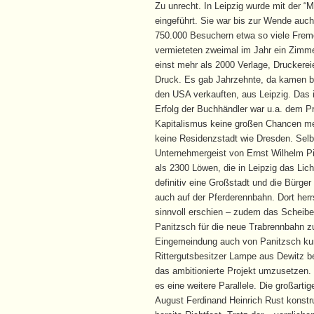
Zu unrecht. In Leipzig wurde mit der 
eingeführt. Sie war bis zur Wende auc
750.000 Besuchern etwa so viele Fremd
vermieteten zweimal im Jahr ein Zimm
einst mehr als 2000 Verlage, Druckere
Druck. Es gab Jahrzehnte, da kamen bis
den USA verkauften, aus Leipzig. Das i
Erfolg der Buchhändler war u.a. dem P
Kapitalismus keine großen Chancen me
keine Residenzstadt wie Dresden. Selbs
Unternehmergeist von Ernst Wilhelm Pi
als 2300 Löwen, die in Leipzig das Lich
definitiv eine Großstadt und die Bürge
auch auf der Pferderennbahn. Dort her
sinnvoll erschien – zudem das Scheib
Panitzsch für die neue Trabrennbahn 
Eingemeindung auch von Panitzsch kur
Rittergutsbesitzer Lampe aus Dewitz b
das ambitionierte Projekt umzusetzen. E
es eine weitere Parallele. Die großart
August Ferdinand Heinrich Rust konstr