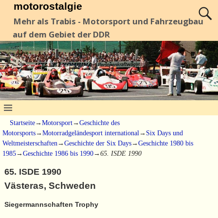
motorostalgie
Mehr als Trabis - Motorsport und Fahrzeugbau
auf dem Gebiet der DDR
Startseite
→
Motorsport
→
Geschichte des
Motorsports
→
Motorradgeländesport international
→
Six Days und
Weltmeisterschaften
→
Geschichte der Six Days
→
Geschichte 1980 bis
1985
→
Geschichte 1986 bis 1990
→
65. ISDE 1990
65. ISDE 1990
Västeras, Schweden
Siegermannschaften Trophy