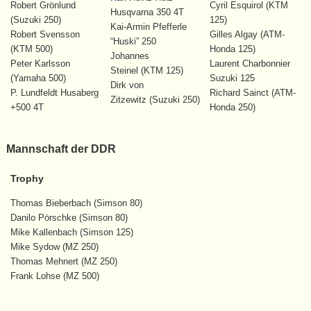
Robert Grönlund
Cyril Esquirol (KTM
Husqvarna 350 4T
(Suzuki 250)
125)
Kai-Armin Pfefferle
Robert Svensson
Gilles Algay (ATM-
“Huski” 250
(KTM 500)
Honda 125)
Johannes
Peter Karlsson
Laurent Charbonnier
Steinel (KTM 125)
(Yamaha 500)
Suzuki 125
Dirk von
P. Lundfeldt Husaberg
Richard Sainct (ATM-
Zitzewitz (Suzuki 250)
+500 4T
Honda 250)
Mannschaft der DDR
Trophy
Thomas Bieberbach (Simson 80)
Danilo Pörschke (Simson 80)
Mike Kallenbach (Simson 125)
Mike Sydow (MZ 250)
Thomas Mehnert (MZ 250)
Frank Lohse (MZ 500)