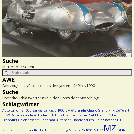
Suche
im Text der Seiten
AWE
Fahrzeuge aus Eisenach aus den Jahren 1949 bis 1990
Suche
über die Schlagwörter nur in den Posts des "Motorblog"
Schlagwörter
Auto Union
B 1000
Barkas
Barkas B 1000
BMW
Brandis
Classic Grand Prix
CW-Wert
DKW
Dreschmaschine
Enduro
F8
F9
Fahrzeugmuseum Suhl
Formel 2
Framo
Frohburg
Geländesport
Hanomag Autobahn
Harald Sturm
Heinz Rosner
IFA
MZ
Kleinschlepper
Landtechnik
Lanz Bulldog
Melkus RS 1000
MT 77
Oldtema