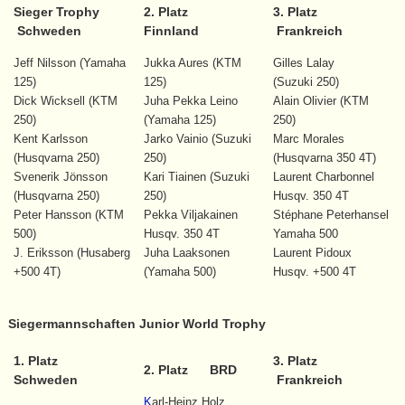
Sieger Trophy
2. Platz
3. Platz
Schweden
Finnland
Frankreich
Jeff Nilsson (Yamaha
Jukka Aures (KTM
Gilles Lalay
125)
125)
(Suzuki 250)
Dick Wicksell (KTM
Juha Pekka Leino
Alain Olivier (KTM
250)
(Yamaha 125)
250)
Kent Karlsson
Jarko Vainio (Suzuki
Marc Morales
(Husqvarna 250)
250)
(Husqvarna 350 4T)
Svenerik Jönsson
Kari Tiainen (Suzuki
Laurent Charbonnel
(Husqvarna 250)
250)
Husqv. 350 4T
Peter Hansson (KTM
Pekka Viljakainen
Stéphane Peterhansel
500)
Husqv. 350 4T
Yamaha 500
J. Eriksson (Husaberg
Juha Laaksonen
Laurent Pidoux
+500 4T)
(Yamaha 500)
Husqv. +500 4T
Siegermannschaften Junior World Trophy
1. Platz
3. Platz
2. Platz BRD
Schweden
Frankreich
K
arl-Heinz Holz