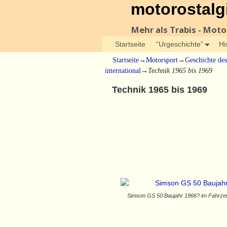
motorostalg
Mehr als Trabis - Mot
Startseite
“Urgeschichte”
Hi
Startseite
→
Motorsport
→
Geschichte de
international
→
Technik 1965 bis 1969
Technik 1965 bis 1969
.
Simson GS 50 Baujahr 1966? im Fahrz