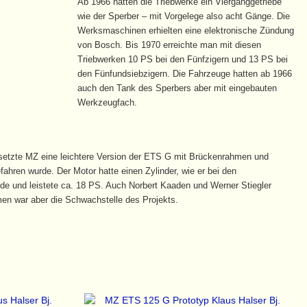
Ab 1966 hatten die Triebwerke ein Vierganggetriebe
wie der Sperber – mit Vorgelege also acht Gänge. Die
Werksmaschinen erhielten eine elektronische Zündung
von Bosch. Bis 1970 erreichte man mit diesen
Triebwerken 10 PS bei den Fünfzigern und 13 PS bei
den Fünfundsiebzigern. Die Fahrzeuge hatten ab 1966
auch den Tank des Sperbers aber mit eingebauten
Werkzeugfach.
 setzte MZ eine leichtere Version der ETS G mit Brückenrahmen und
fahren wurde. Der Motor hatte einen Zylinder, wie er bei den
e und leistete ca. 18 PS. Auch Norbert Kaaden und Werner Stiegler
men war aber die Schwachstelle des Projekts.