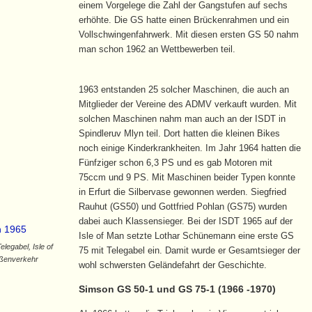
einem Vorgelege die Zahl der Gangstufen auf sechs
erhöhte. Die GS hatte einen Brückenrahmen und ein
Vollschwingenfahrwerk. Mit diesen ersten GS 50 nahm
man schon 1962 an Wettbewerben teil.
1963 entstanden 25 solcher Maschinen, die auch an
Mitglieder der Vereine des ADMV verkauft wurden. Mit
solchen Maschinen nahm man auch an der ISDT in
Spindleruv Mlyn teil. Dort hatten die kleinen Bikes
noch einige Kinderkrankheiten. Im Jahr 1964 hatten die
Fünfziger schon 6,3 PS und es gab Motoren mit
75ccm und 9 PS. Mit Maschinen beider Typen konnte
in Erfurt die Silbervase gewonnen werden. Siegfried
Rauhut (GS50) und Gottfried Pohlan (GS75) wurden
dabei auch Klassensieger. Bei der ISDT 1965 auf der
Isle of Man setzte Lothar Schünemann eine erste GS
egabel, Isle of
75 mit Telegabel ein. Damit wurde er Gesamtsieger der
aßenverkehr
wohl schwersten Geländefahrt der Geschichte.
Simson GS 50-1 und GS 75-1 (1966 -1970)