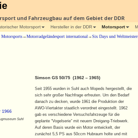
ie
orsport und Fahrzeugbau auf dem Gebiet der DDR
storischer Motorsport
Hersteller in der DDR
Motorsport
M
s Motorsports
→
Motorradgeländesport international
→
Six Days und Weltmeister
Simson GS 50/75 (1962 – 1965)
Seit 1955 wurden in Suhl auch Mopeds hergestellt, die
sich sehr großer Nachfrage erfreuten. Um den Bedarf
danach zu decken, wurde 1961 die Produktion der
AWO-Viertakter staatlich verordnet eingestellt. 1962
gab es verschiedene Versuchsfahrzeuge für die
eugmuseum Suhl
geplante “Vogelserie” mit neuem Dreigang-Triebwerk.
Auf deren Basis wurde ein Motor entwickelt, der
zunächst 5,5 PS aus 50ccm Hubraum holte und mit