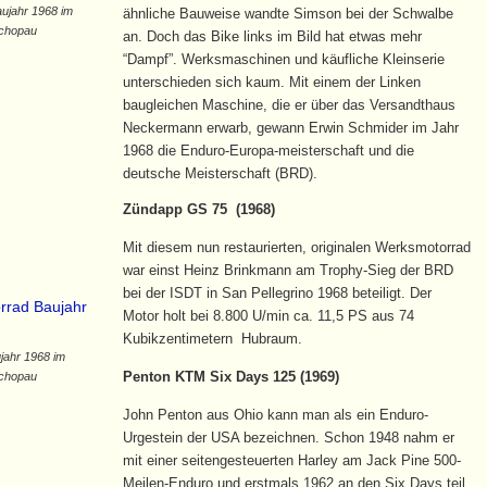
ujahr 1968 im
ähnliche Bauweise wandte Simson bei der Schwalbe
chopau
an. Doch das Bike links im Bild hat etwas mehr
“Dampf”. Werksmaschinen und käufliche Kleinserie
unterschieden sich kaum. Mit einem der Linken
baugleichen Maschine, die er über das Versandthaus
Neckermann erwarb, gewann Erwin Schmider im Jahr
1968 die Enduro-Europa-meisterschaft und die
deutsche Meisterschaft (BRD).
Zündapp GS 75 (1968)
Mit diesem nun restaurierten, originalen Werksmotorrad
war einst Heinz Brinkmann am Trophy-Sieg der BRD
bei der ISDT in San Pellegrino 1968 beteiligt. Der
Motor holt bei 8.800 U/min ca. 11,5 PS aus 74
Kubikzentimetern Hubraum.
jahr 1968 im
Penton KTM Six Days 125 (1969)
chopau
John Penton aus Ohio kann man als ein Enduro-
Urgestein der USA bezeichnen. Schon 1948 nahm er
mit einer seitengesteuerten Harley am Jack Pine 500-
Meilen-Enduro und erstmals 1962 an den Six Days teil.