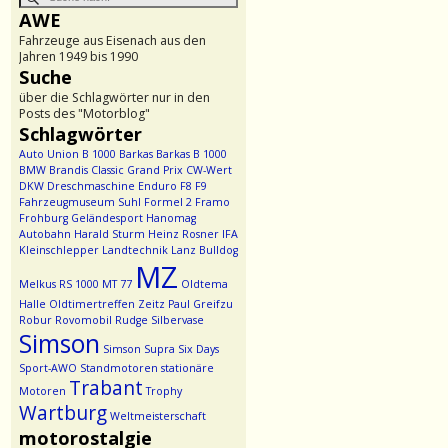
AWE
Fahrzeuge aus Eisenach aus den
Jahren 1949 bis 1990
Suche
über die Schlagwörter nur in den
Posts des "Motorblog"
Schlagwörter
Auto Union
B 1000
Barkas
Barkas B 1000
BMW
Brandis
Classic Grand Prix
CW-Wert
DKW
Dreschmaschine
Enduro
F8
F9
Fahrzeugmuseum Suhl
Formel 2
Framo
Frohburg
Geländesport
Hanomag
Autobahn
Harald Sturm
Heinz Rosner
IFA
Kleinschlepper
Landtechnik
Lanz Bulldog
MZ
Melkus RS 1000
MT 77
Oldtema
Halle
Oldtimertreffen Zeitz
Paul Greifzu
Robur
Rovomobil
Rudge
Silbervase
Simson
Simson Supra
Six Days
Sport-AWO
Standmotoren
stationäre
Trabant
Motoren
Trophy
Wartburg
Weltmeisterschaft
motorostalgie