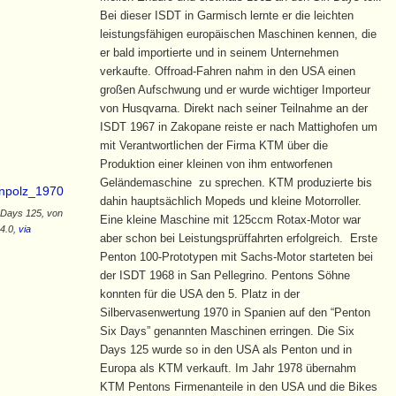
Bei dieser ISDT in Garmisch lernte er die leichten
leistungsfähigen europäischen Maschinen kennen, die
er bald importierte und in seinem Unternehmen
verkaufte. Offroad-Fahren nahm in den USA einen
großen Aufschwung und er wurde wichtiger Importeur
von Husqvarna. Direkt nach seiner Teilnahme an der
ISDT 1967 in Zakopane reiste er nach Mattighofen um
mit Verantwortlichen der Firma KTM über die
Produktion einer kleinen von ihm entworfenen
Geländemaschine zu sprechen. KTM produzierte bis
dahin hauptsächlich Mopeds und kleine Motorroller.
 Days 125, von
Eine kleine Maschine mit 125ccm Rotax-Motor war
4.0,
via
aber schon bei Leistungsprüffahrten erfolgreich. Erste
Penton 100-Prototypen mit Sachs-Motor starteten bei
der ISDT 1968 in San Pellegrino. Pentons Söhne
konnten für die USA den 5. Platz in der
Silbervasenwertung 1970 in Spanien auf den “Penton
Six Days” genannten Maschinen erringen. Die Six
Days 125 wurde so in den USA als Penton und in
Europa als KTM verkauft. Im Jahr 1978 übernahm
KTM Pentons Firmenanteile in den USA und die Bikes