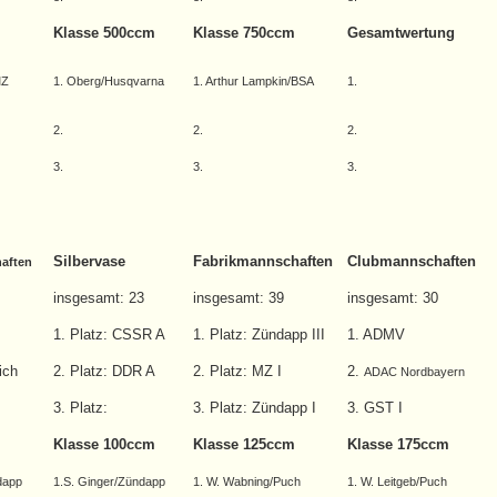
Klasse 500ccm
Klasse 750ccm
Gesamtwertung
MZ
1. Oberg/Husqvarna
1. Arthur Lampkin/BSA
1.
2.
2.
2.
3.
3.
3.
Silbervase
Fabrikmannschaften
Clubmannschaften
aften
insgesamt: 23
insgesamt: 39
insgesamt: 30
1. Platz: CSSR A
1. Platz: Zündapp III
1. ADMV
ich
2. Platz: DDR A
2. Platz: MZ I
2.
ADAC Nordbayern
3. Platz:
3. Platz: Zündapp I
3. GST I
Klasse 100ccm
Klasse 125ccm
Klasse 175ccm
dapp
1.S. Ginger/Zündapp
1. W. Wabning/Puch
1. W. Leitgeb/Puch