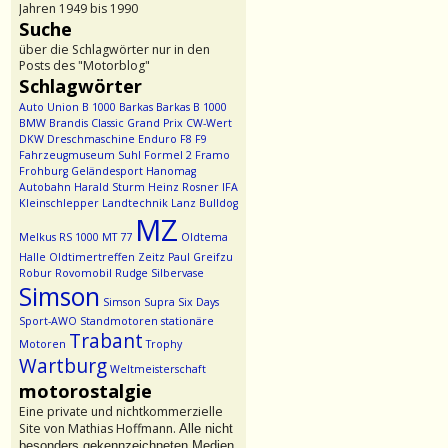
Jahren 1949 bis 1990
Suche
über die Schlagwörter nur in den
Posts des "Motorblog"
Schlagwörter
Auto Union
B 1000
Barkas
Barkas B 1000
BMW
Brandis
Classic Grand Prix
CW-Wert
DKW
Dreschmaschine
Enduro
F8
F9
Fahrzeugmuseum Suhl
Formel 2
Framo
Frohburg
Geländesport
Hanomag
Autobahn
Harald Sturm
Heinz Rosner
IFA
Kleinschlepper
Landtechnik
Lanz Bulldog
MZ
Melkus RS 1000
MT 77
Oldtema
Halle
Oldtimertreffen Zeitz
Paul Greifzu
Robur
Rovomobil
Rudge
Silbervase
Simson
Simson Supra
Six Days
Sport-AWO
Standmotoren
stationäre
Trabant
Motoren
Trophy
Wartburg
Weltmeisterschaft
motorostalgie
Eine private und nichtkommerzielle
Site von Mathias Hoffmann.
Alle nicht
besonders gekennzeichneten Medien