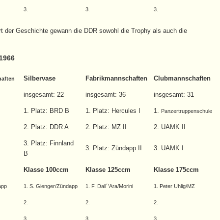
3.
3.
3.
rt der Geschichte gewann die DDR sowohl die Trophy als auch die
 1966
Silbervase
Fabrikmannschaften
Clubmannschaften
aften
insgesamt: 22
insgesamt: 36
insgesamt: 31
1. Platz: BRD B
1. Platz: Hercules I
1.
Panzertruppenschule
2. Platz: DDR A
2. Platz: MZ II
2. UAMK II
3. Platz: Finnland
3. Platz: Zündapp II
3. UAMK I
B
Klasse 100ccm
Klasse 125ccm
Klasse 175ccm
app
1. S. Gienger/Zündapp
1. F. Dall´’Ara/Morini
1. Peter Uhlig/MZ
2.
2.
2.
3.
3.
3.