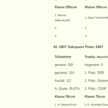
Klasse 250ccm
Klasse 350ccm
1. Werner
1. Klaus Teuchert/
Salevsky/MZ
2.
2.
3.
3.
42. ISDT Zakopane Polen 1967
Teilnehmer
Trophy-
Mannsch
genannt: 328
insgesamt: 9
gestartet: 314
1. Platz: DDR
Ausfall: 112
2. Platz: Österre
A.-Quote: 35,67%
3. Platz: CSSR
Klasse 50ccm
Klasse 75ccm
1. H. Dietrich/Puch
1. E. Schmider/Zün