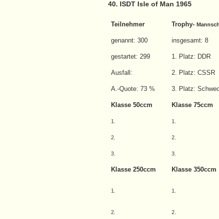
40. ISDT Isle of Man 1965
Teilnehmer
Trophy-
Mannsch
genannt: 300
insgesamt: 8
gestartet: 299
1. Platz: DDR
Ausfall:
2. Platz: CSSR
A.-Quote: 73 %
3. Platz: Schwe
Klasse 50ccm
Klasse 75ccm
1.
1.
2.
2.
3.
3.
Klasse 250ccm
Klasse 350ccm
1.
1.
2.
2.