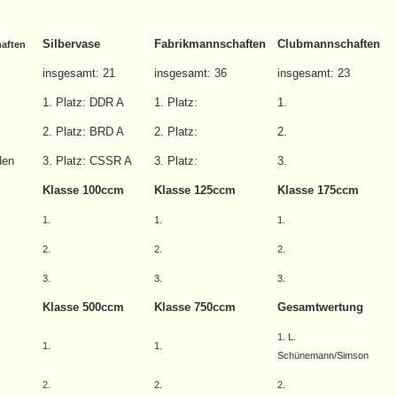
Silbervase
Fabrikmannschaften
Clubmannschaften
aften
insgesamt: 21
insgesamt: 36
insgesamt: 23
1. Platz: DDR A
1. Platz:
1.
2. Platz: BRD A
2. Platz:
2.
den
3. Platz: CSSR A
3. Platz:
3.
Klasse 100ccm
Klasse 125ccm
Klasse 175ccm
1.
1.
1.
2.
2.
2.
3.
3.
3.
Klasse 500ccm
Klasse 750ccm
Gesamtwertung
1. L.
1.
1.
Schünemann/Simson
2.
2.
2.