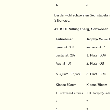
3.
3.
Bei der wohl schwersten Sechstagefah
Silbervase.
41. ISDT Villingsberg, Schweden
Teilnehmer
Trophy-
Mannsch
genannt: 307
insgesamt: 7
gestartet: 287
1. Platz: DDR
Ausfall: 80
2. Platz: GB
A.-Quote: 27,87%
3. Platz: BRD
Klasse 50ccm
Klasse 75ccm
1. Brinkmann/Hercules
1. K. Kämper(Zünd
2.
2.
3.
3.