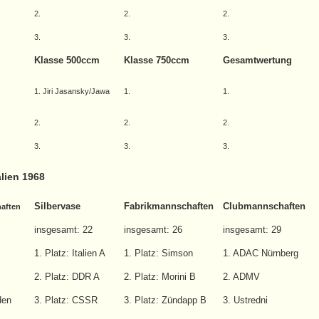
2.
2.
2.
3.
3.
3.
Klasse 500ccm
Klasse 750ccm
Gesamtwertung
1. Jiri Jasansky/Jawa
1.
1.
2.
2.
2.
3.
3.
3.
alien 1968
Silbervase
Fabrikmannschaften
Clubmannschaften
aften
insgesamt: 22
insgesamt: 26
insgesamt: 29
1. Platz: Italien A
1. Platz: Simson
1. ADAC Nürnberg
2. Platz: DDR A
2. Platz: Morini B
2. ADMV
den
3. Platz: CSSR
3. Platz: Zündapp B
3. Ustredni