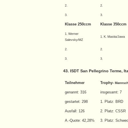
2.
2.
3.
3.
Klasse 250ccm
Klasse 350ccm
1. Werner
1. K. Masita/Jawa
Salevsky/MZ
2.
2.
3.
3.
43. ISDT San Pellegrino Terme, It
Teilnehmer
Trophy-
Mannsch
genannt: 316
insgesamt: 7
gestartet: 298
1. Platz: BRD
Ausfall: 126
2. Platz: CSSR
A.-Quote: 42,28%
3. Platz: Schwe