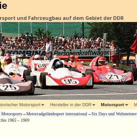
ie
orsport und Fahrzeugbau auf dem Gebiet der DDR
storischer Motorsport
Hersteller in der DDR
Motorsport
M
s Motorsports
→
Motorradgeländesport international
→
Six Days und Weltmeister
chte 1965 – 1969