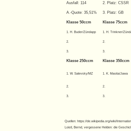
Ausfall: 114
2. Platz: CSSR
A.-Quote: 35,51%
3. Platz: GB
Klasse 50ccm
Klasse 75ccm
1. H. Buder/Zündapp
1. H. Trinkner/Zün
2.
2.
3.
3.
Klasse 250ccm
Klasse 350ccm
1. W. Salevsky/MZ
1. K. Masita/Jawa
2.
2.
3.
3.
Quellen: https://de.wiki
Loistl, Bernd, vergessene Helden: die Geschic