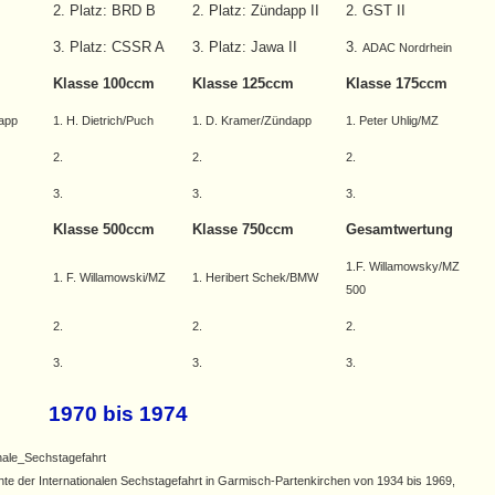
2. Platz: BRD B
2. Platz: Zündapp II
2. GST II
3. Platz: CSSR A
3. Platz: Jawa II
3.
ADAC Nordrhein
Klasse 100ccm
Klasse 125ccm
Klasse 175ccm
dapp
1. H. Dietrich/Puch
1. D. Kramer/Zündapp
1. Peter Uhlig/MZ
2.
2.
2.
3.
3.
3.
Klasse 500ccm
Klasse 750ccm
Gesamtwertung
1.F. Willamowsky/MZ
1. F. Willamowski/MZ
1. Heribert Schek/BMW
500
2.
2.
2.
3.
3.
3.
1970 bis 1974
pedia.org/wiki/Internationale_Sechstagefahrt
hte der Internationalen Sechstagefahrt in Garmisch-Partenkirchen von 1934 bis 1969,