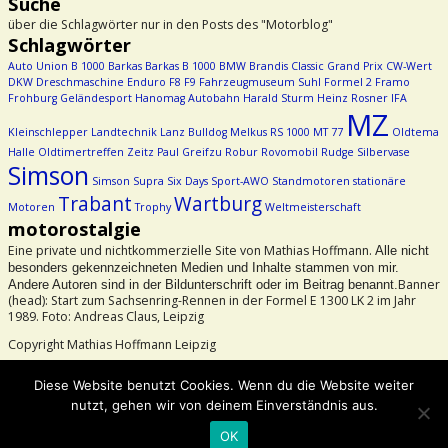
Suche
über die Schlagwörter nur in den Posts des "Motorblog"
Schlagwörter
Auto Union
B 1000
Barkas
Barkas B 1000
BMW
Brandis
Classic Grand Prix
CW-Wert
DKW
Dreschmaschine
Enduro
F8
F9
Fahrzeugmuseum Suhl
Formel 2
Framo
Frohburg
Geländesport
Hanomag Autobahn
Harald Sturm
Heinz Rosner
IFA
MZ
Kleinschlepper
Landtechnik
Lanz Bulldog
Melkus RS 1000
MT 77
Oldtema
Halle
Oldtimertreffen Zeitz
Paul Greifzu
Robur
Rovomobil
Rudge
Silbervase
Simson
Simson Supra
Six Days
Sport-AWO
Standmotoren
stationäre
Trabant
Wartburg
Motoren
Trophy
Weltmeisterschaft
motorostalgie
Eine private und nichtkommerzielle Site von Mathias Hoffmann.
Alle nicht
besonders gekennzeichneten Medien und Inhalte stammen von mir.
Banner
Andere Autoren sind in der Bildunterschrift oder im Beitrag benannt.
(head): Start zum Sachsenring-Rennen in der Formel E 1300 LK 2 im Jahr
1989. Foto: Andreas Claus, Leipzig
Copyright Mathias Hoffmann Leipzig
Beachtet bitte das Urheberrecht!
Diese Website benutzt Cookies. Wenn du die Website weiter
nutzt, gehen wir von deinem Einverständnis aus.
©2026 -
motorostalgie
OK