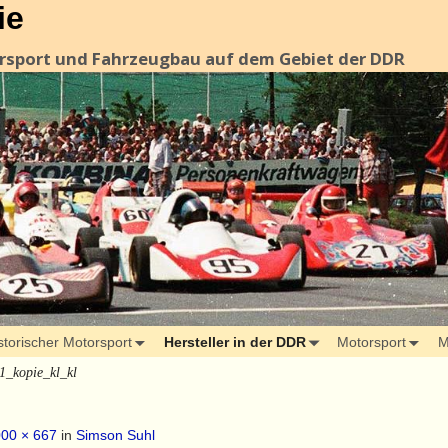
ie
orsport und Fahrzeugbau auf dem Gebiet der DDR
storischer Motorsport
Hersteller in der DDR
Motorsport
M
1_kopie_kl_kl
00 × 667
in
Simson Suhl