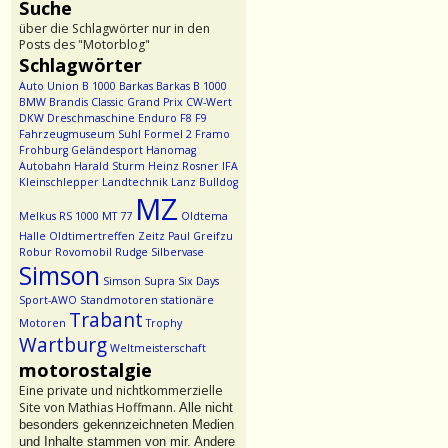
Suche
über die Schlagwörter nur in den
Posts des "Motorblog"
Schlagwörter
Auto Union
B 1000
Barkas
Barkas B 1000
BMW
Brandis
Classic Grand Prix
CW-Wert
DKW
Dreschmaschine
Enduro
F8
F9
Fahrzeugmuseum Suhl
Formel 2
Framo
Frohburg
Geländesport
Hanomag
Autobahn
Harald Sturm
Heinz Rosner
IFA
Kleinschlepper
Landtechnik
Lanz Bulldog
MZ
Melkus RS 1000
MT 77
Oldtema
Halle
Oldtimertreffen Zeitz
Paul Greifzu
Robur
Rovomobil
Rudge
Silbervase
Simson
Simson Supra
Six Days
Sport-AWO
Standmotoren
stationäre
Trabant
Motoren
Trophy
Wartburg
Weltmeisterschaft
motorostalgie
Eine private und nichtkommerzielle
Site von Mathias Hoffmann.
Alle nicht
besonders gekennzeichneten Medien
und Inhalte stammen von mir. Andere