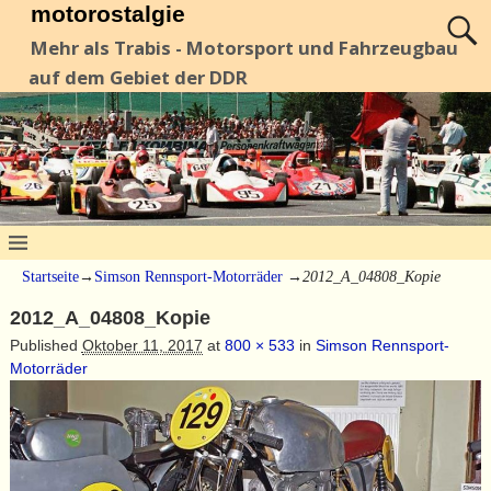
motorostalgie
Mehr als Trabis - Motorsport und Fahrzeugbau
auf dem Gebiet der DDR
Startseite
→
Simson Rennsport-Motorräder
→
2012_A_04808_Kopie
2012_A_04808_Kopie
Published
Oktober 11, 2017
at
800 × 533
in
Simson Rennsport-
Motorräder