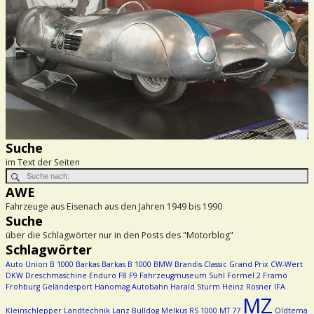
Suche
im Text der Seiten
AWE
Fahrzeuge aus Eisenach aus den Jahren 1949 bis 1990
Suche
über die Schlagwörter nur in den Posts des "Motorblog"
Schlagwörter
Auto Union
B 1000
Barkas
Barkas B 1000
BMW
Brandis
Classic Grand Prix
CW-Wert
DKW
Dreschmaschine
Enduro
F8
F9
Fahrzeugmuseum Suhl
Formel 2
Framo
Frohburg
Geländesport
Hanomag Autobahn
Harald Sturm
Heinz Rosner
IFA
MZ
Kleinschlepper
Landtechnik
Lanz Bulldog
Melkus RS 1000
MT 77
Oldtema