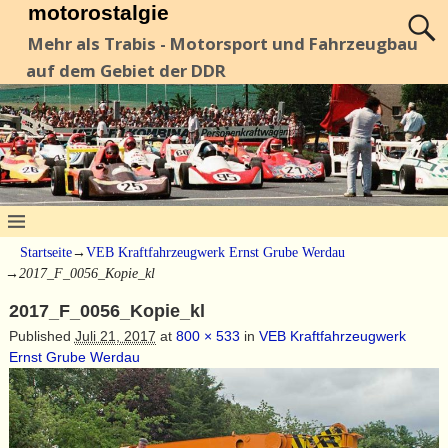
motorostalgie
Mehr als Trabis - Motorsport und Fahrzeugbau
auf dem Gebiet der DDR
Startseite
→
VEB Kraftfahrzeugwerk Ernst Grube Werdau
→
2017_F_0056_Kopie_kl
2017_F_0056_Kopie_kl
Published
Juli 21, 2017
at
800 × 533
in
VEB Kraftfahrzeugwerk
Ernst Grube Werdau