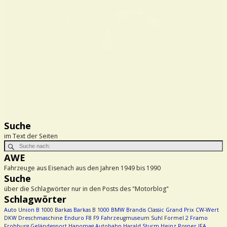
Suche
im Text der Seiten
AWE
Fahrzeuge aus Eisenach aus den Jahren 1949 bis 1990
Suche
über die Schlagwörter nur in den Posts des "Motorblog"
Schlagwörter
Auto Union
B 1000
Barkas
Barkas B 1000
BMW
Brandis
Classic Grand Prix
CW-Wert
DKW
Dreschmaschine
Enduro
F8
F9
Fahrzeugmuseum Suhl
Formel 2
Framo
Frohburg
Geländesport
Hanomag Autobahn
Harald Sturm
Heinz Rosner
IFA