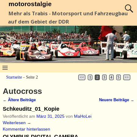
motorostalgie
Mehr als Trabis - Motorsport und Fahrzeugbau
auf dem Gebiet der DDR
Startseite
- Seite 2
<<
1
2
3
4
5
>>
Autocross
←
Ältere Beiträge
Neuere Beiträge
→
Artikelnavigation
Schkeuditz_01_Kopie
Veröffentlicht am
März 31, 2025
von
MaHoLei
Weiterlesen →
Kommentar hinterlassen
OLYMPUS DIGITAL CAMERA