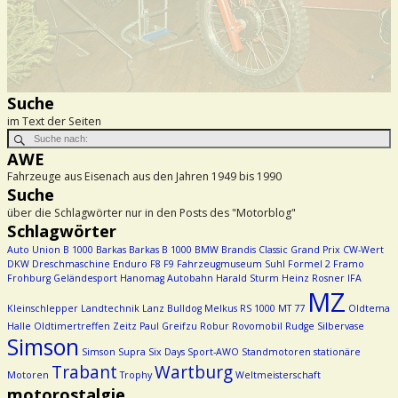
Suche
im Text der Seiten
AWE
Fahrzeuge aus Eisenach aus den Jahren 1949 bis 1990
Suche
über die Schlagwörter nur in den Posts des "Motorblog"
Schlagwörter
Auto Union
B 1000
Barkas
Barkas B 1000
BMW
Brandis
Classic Grand Prix
CW-Wert
DKW
Dreschmaschine
Enduro
F8
F9
Fahrzeugmuseum Suhl
Formel 2
Framo
Frohburg
Geländesport
Hanomag Autobahn
Harald Sturm
Heinz Rosner
IFA
MZ
Kleinschlepper
Landtechnik
Lanz Bulldog
Melkus RS 1000
MT 77
Oldtema
Halle
Oldtimertreffen Zeitz
Paul Greifzu
Robur
Rovomobil
Rudge
Silbervase
Simson
Simson Supra
Six Days
Sport-AWO
Standmotoren
stationäre
Trabant
Wartburg
Motoren
Trophy
Weltmeisterschaft
motorostalgie