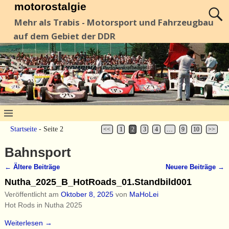
motorostalgie
Mehr als Trabis - Motorsport und Fahrzeugbau
auf dem Gebiet der DDR
Startseite
- Seite 2
<<
1
2
3
4
…
9
10
>>
Bahnsport
←
Ältere Beiträge
Neuere Beiträge
→
Artikelnavigation
Nutha_2025_B_HotRoads_01.Standbild001
Veröffentlicht am
Oktober 8, 2025
von
MaHoLei
Hot Rods in Nutha 2025
Weiterlesen →