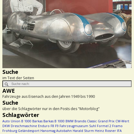
Suche
im Text der Seiten
AWE
Fahrzeuge aus Eisenach aus den Jahren 1949 bis 1990
Suche
über die Schlagwörter nur in den Posts des "Motorblog"
Schlagwörter
Auto Union
B 1000
Barkas
Barkas B 1000
BMW
Brandis
Classic Grand Prix
CW-Wert
DKW
Dreschmaschine
Enduro
F8
F9
Fahrzeugmuseum Suhl
Formel 2
Framo
Frohburg
Geländesport
Hanomag Autobahn
Harald Sturm
Heinz Rosner
IFA