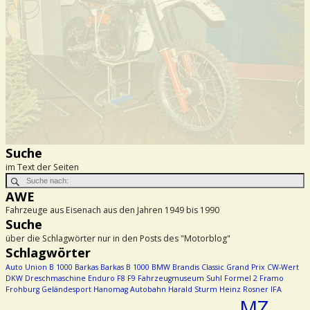
Suche
im Text der Seiten
AWE
Fahrzeuge aus Eisenach aus den Jahren 1949 bis 1990
Suche
über die Schlagwörter nur in den Posts des "Motorblog"
Schlagwörter
Auto Union
B 1000
Barkas
Barkas B 1000
BMW
Brandis
Classic Grand Prix
CW-Wert
DKW
Dreschmaschine
Enduro
F8
F9
Fahrzeugmuseum Suhl
Formel 2
Framo
Frohburg
Geländesport
Hanomag Autobahn
Harald Sturm
Heinz Rosner
IFA
MZ