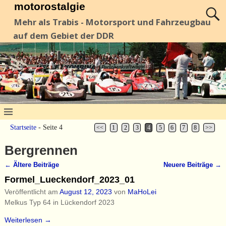
motorostalgie
Mehr als Trabis - Motorsport und Fahrzeugbau
auf dem Gebiet der DDR
Startseite
- Seite 4
<<
1
2
3
4
5
6
7
8
>>
Bergrennen
←
Ältere Beiträge
Neuere Beiträge
→
Artikelnavigation
Formel_Lueckendorf_2023_01
Veröffentlicht am
August 12, 2023
von
MaHoLei
Melkus Typ 64 in Lückendorf 2023
Weiterlesen →