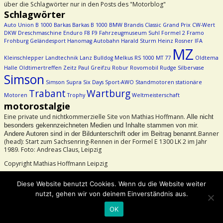
über die Schlagwörter nur in den Posts des "Motorblog"
Schlagwörter
Auto Union
B 1000
Barkas
Barkas B 1000
BMW
Brandis
Classic Grand Prix
CW-Wert
DKW
Dreschmaschine
Enduro
F8
F9
Fahrzeugmuseum Suhl
Formel 2
Framo
Frohburg
Geländesport
Hanomag Autobahn
Harald Sturm
Heinz Rosner
IFA
MZ
Kleinschlepper
Landtechnik
Lanz Bulldog
Melkus RS 1000
MT 77
Oldtema
Halle
Oldtimertreffen Zeitz
Paul Greifzu
Robur
Rovomobil
Rudge
Silbervase
Simson
Simson Supra
Six Days
Sport-AWO
Standmotoren
stationäre
Trabant
Wartburg
Motoren
Trophy
Weltmeisterschaft
motorostalgie
Eine private und nichtkommerzielle Site von Mathias Hoffmann.
Alle nicht
besonders gekennzeichneten Medien und Inhalte stammen von mir.
Banner
Andere Autoren sind in der Bildunterschrift oder im Beitrag benannt.
(head): Start zum Sachsenring-Rennen in der Formel E 1300 LK 2 im Jahr
1989. Foto: Andreas Claus, Leipzig
Copyright Mathias Hoffmann Leipzig
Beachtet bitte das Urheberrecht!
Diese Website benutzt Cookies. Wenn du die Website weiter
nutzt, gehen wir von deinem Einverständnis aus.
©2026 -
motorostalgie
OK
-
Weaver Xtreme Theme
Datenschutzerklärung