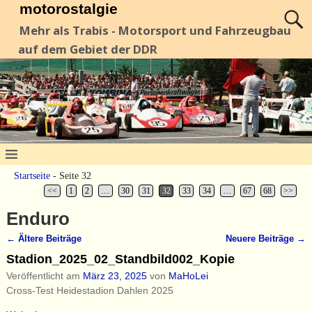
motorostalgie
Mehr als Trabis - Motorsport und Fahrzeugbau
auf dem Gebiet der DDR
Startseite
- Seite 32
<<
1
2
…
30
31
32
33
34
…
67
68
>>
Enduro
←
Ältere Beiträge
Neuere Beiträge
→
Artikelnavigation
Stadion_2025_02_Standbild002_Kopie
Veröffentlicht am
März 23, 2025
von
MaHoLei
Cross-Test Heidestadion Dahlen 2025