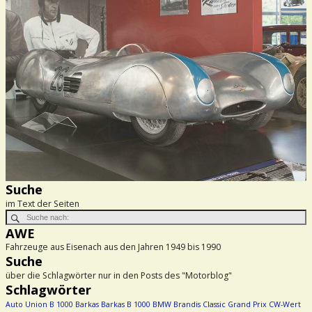
Suche
im Text der Seiten
AWE
Fahrzeuge aus Eisenach aus den Jahren 1949 bis 1990
Suche
über die Schlagwörter nur in den Posts des "Motorblog"
Schlagwörter
Auto Union
B 1000
Barkas
Barkas B 1000
BMW
Brandis
Classic Grand Prix
CW-Wert