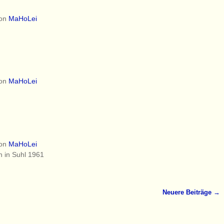
on
MaHoLei
on
MaHoLei
on
MaHoLei
in Suhl 1961
Neuere Beiträge
→