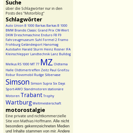
Suche
über die Schlagwörter nur in den
Posts des "Motorblog"
Schlagwörter
Auto Union
B 1000
Barkas
Barkas B 1000
BMW
Brandis
Classic Grand Prix
CW-Wert
DKW
Dreschmaschine
Enduro
F8
F9
Fahrzeugmuseum Suhl
Formel 2
Framo
Frohburg
Geländesport
Hanomag
Autobahn
Harald Sturm
Heinz Rosner
IFA
Kleinschlepper
Landtechnik
Lanz Bulldog
MZ
Melkus RS 1000
MT 77
Oldtema
Halle
Oldtimertreffen Zeitz
Paul Greifzu
Robur
Rovomobil
Rudge
Silbervase
Simson
Simson Supra
Six Days
Sport-AWO
Standmotoren
stationäre
Trabant
Motoren
Trophy
Wartburg
Weltmeisterschaft
motorostalgie
Eine private und nichtkommerzielle
Site von Mathias Hoffmann.
Alle nicht
besonders gekennzeichneten Medien
und Inhalte stammen von mir. Andere