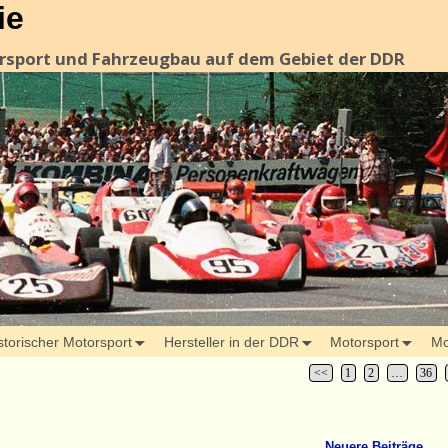
ie
orsport und Fahrzeugbau auf dem Gebiet der DDR
storischer Motorsport
Hersteller in der DDR
Motorsport
Mo
<<
1
2
…
36
Neuere Beiträge
→