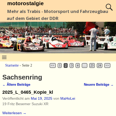
motorostalgie
Mehr als Trabis - Motorsport und Fahrzeugbau
auf dem Gebiet der DDR
Startseite
- Seite 2
<<
1
2
3
4
…
23
24
>>
Sachsenring
←
Ältere Beiträge
Neuere Beiträge
→
Artikelnavigation
2025_L_0465_Kopie_kl
Veröffentlicht am
Mai 19, 2025
von
MaHoLei
19 Fritz Besemer Suzuki XR
Weiterlesen →