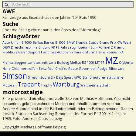
AWE
Fahrzeuge aus Eisenach aus den Jahren 1949 bis 1990
Suche
über die Schlagwörter nur in den Posts des "Motorblog"
Schlagwörter
Auto Union
B 1000
Barkas
Barkas B 1000
BMW
Brandis
Classic Grand Prix
CW-Wert
DKW
Dreschmaschine
Enduro
F8
F9
Fahrzeugmuseum Suhl
Formel 2
Framo
Frohburg
Geländesport
Hanomag Autobahn
Harald Sturm
Heinz Rosner
IFA
MZ
Kleinschlepper
Landtechnik
Lanz Bulldog
Melkus RS 1000
MT 77
Oldtema
Halle
Oldtimertreffen Zeitz
Paul Greifzu
Robur
Rovomobil
Rudge
Silbervase
Simson
Simson Supra
Six Days
Sport-AWO
Standmotoren
stationäre
Trabant
Wartburg
Motoren
Trophy
Weltmeisterschaft
motorostalgie
Eine private und nichtkommerzielle Site von Mathias Hoffmann.
Alle nicht
besonders gekennzeichneten Medien und Inhalte stammen von mir.
Banner
Andere Autoren sind in der Bildunterschrift oder im Beitrag benannt.
(head): Start zum Sachsenring-Rennen in der Formel E 1300 LK 2 im Jahr
1989. Foto: Andreas Claus, Leipzig
Copyright Mathias Hoffmann Leipzig
Beachtet bitte das Urheberrecht!